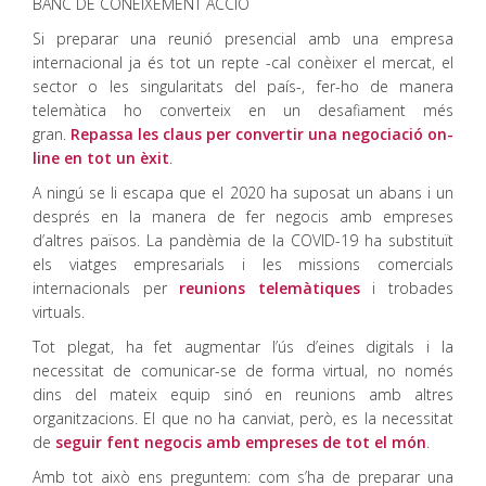
BANC DE CONEIXEMENT ACCIO
Si preparar una reunió presencial amb una empresa
internacional ja és tot un repte -cal conèixer el mercat, el
sector o les singularitats del país-, fer-ho de manera
telemàtica ho converteix en un desafiament més
gran.
Repassa les claus per convertir una negociació on-
line en tot un èxit
.
A ningú se li escapa que el 2020 ha suposat un abans i un
després en la manera de fer negocis amb empreses
d’altres països. La pandèmia de la COVID-19 ha substituït
els viatges empresarials i les missions comercials
internacionals per
reunions telemàtiques
i trobades
virtuals.
Tot plegat, ha fet augmentar l’ús d’eines digitals i la
necessitat de comunicar-se de forma virtual, no només
dins del mateix equip sinó en reunions amb altres
organitzacions. El que no ha canviat, però, es la necessitat
de
seguir fent negocis amb empreses de tot el món
.
Amb tot això ens preguntem: com s’ha de preparar una