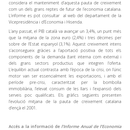
considera el manteniment d’aquesta pauta de creixement
com un dels grans reptes de futur de l’economia catalana.
L’informe es pot consultar al web del departament de la
Vicepresidència i d’Economia i Hisenda.
L’any passat, el PIB català va avançar un 3,4%, un punt més
que la mitjana de la zona euro (2,4%) i tres dècimes per
sobre de l’Estat espanyol (3,1%). Aquest creixement intens
s’aconsegueix gràcies a l’aportació positiva de tots els
components de la demanda (tant interna com externa) i
dels grans sectors productius que integren l’oferta.
L’equilibri actual contrasta amb l’època de la crisi, on l’únic
motor van ser essencialment les exportacions, i amb el
període pre-crisi, caracteritzat per la bombolla
immobiliària, l’elevat consum de les llars i l’expansió dels
serveis poc qualificats. Els gràfics següents presenten
l’evolució mitjana de la pauta de creixement catalana
d’ençà el 2001.
Accés a la informació de
l’Informe Anual de l’Economia