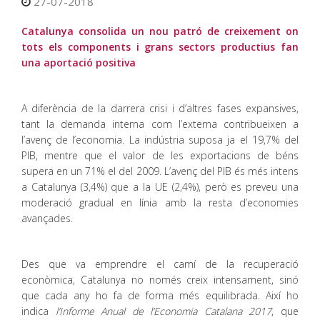
27-07-2018
Catalunya consolida un nou patró de creixement on
tots els components i grans sectors productius fan
una aportació positiva
A diferència de la darrera crisi i d’altres fases expansives,
tant la demanda interna com l’externa contribueixen a
l’avenç de l’economia. La indústria suposa ja el 19,7% del
PIB, mentre que el valor de les exportacions de béns
supera en un 71% el del 2009. L’avenç del PIB és més intens
a Catalunya (3,4%) que a la UE (2,4%), però es preveu una
moderació gradual en línia amb la resta d’economies
avançades.
Des que va emprendre el camí de la recuperació
econòmica, Catalunya no només creix intensament, sinó
que cada any ho fa de forma més equilibrada. Així ho
indica
l’Informe Anual de l’Economia Catalana 2017
, que