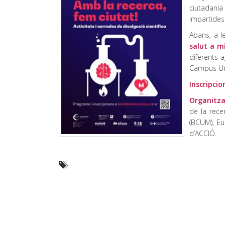
ciutadania
impartides 
Abans, a le
salut a m
diferents a
Campus Uni
Inscripcio
Organitz
de la rece
(BCUM), Eur
d’ACCIÓ.