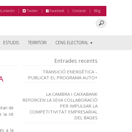
Linkedin
Twitter
Facebook
Contacte
Blog
ESTUDIS
TERRITORI
CENS ELECTORAL
Entrades recents
TRANSICIÓ ENERGÈTICA –
A
PUBLICAT EL PROGRAMA AUTO+
LA CAMBRA I CAIXABANK
REFORCEN LA SEVA COL·LABORACIÓ
PER IMPULSAR LA
itari de
COMPETITIVITAT EMPRESARIAL
 la nit
DEL BAGES
tes a la