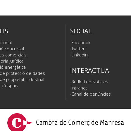
EIS
SOCIAL
cional
Facebook
ió concursal
Twitter
es comercials
Linkedin
ria jurídica
ió energètica
INTERACTUA
 de protecció de dades
de propietat industrial
Butlletí de Notícies
 d’espais
Intranet
Canal de denúncies