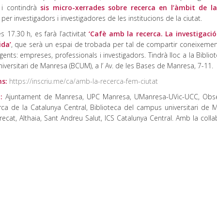
 i contindrà
sis micro-xerrades sobre recerca en l’àmbit de la
per investigadors i investigadores de les institucions de la ciutat.
s 17.30 h, es farà l’activitat
‘Cafè amb la recerca.
La investigació
ida’
, que serà un espai de trobada per tal de compartir coneixemen
gents: empreses, professionals i investigadors. Tindrà lloc a la Biblio
versitari de Manresa (BCUM), a l’ Av. de les Bases de Manresa, 7-11.
ns:
https://inscriu.me/ca/amb-la-recerca-fem-ciutat
a:
Ajuntament de Manresa, UPC Manresa, UManresa-UVic-UCC, Obse
rca de la Catalunya Central, Biblioteca del campus universitari de 
ecat, Althaia, Sant Andreu Salut, ICS Catalunya Central. Amb la col·l