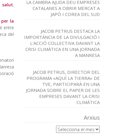
LA CAMBRA AJUDA DEU EMPRESES
 salut
,
CATALANES A OBRIR MERCAT A
JAPÓ I COREA DEL SUD
 per la
t entre
JACOB PETRUS DESTACA LA
teca del
IMPORTÀNCIA DE LA DIVULGACIÓ I
L’ACCIÓ COL·LECTIVA DAVANT LA
CRISI CLIMÀTICA EN UNA JORNADA
A MANRESA
rvatori
Manresa
JACOB PETRUS, DIRECTOR DEL
aboració
PROGRAMA «AQUÍ LA TIERRA» DE
TVE, PARTICIPARÀ EN UNA
JORNADA SOBRE EL PAPER DE LES
EMPRESES DAVANT LA CRISI
CLIMÀTICA
Arxius
Arxius