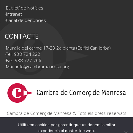
Butlletí de Notícies
Intranet
Canal de denúncies
CONTACTE
Muralla del carme 17-23 2a planta (Edifici Can Jorba)
Tel. 938 724 222
Fax. 938 727 766
Mail.
info@cambramanresa.org
Cambra de Comerç de Manresa © Tots els drets reservats
|
Avís Legal
|
Política de privacitat
|
Política de cookies
Utilitzem cookies per garantir que us donem la millor
experiència al nostre lloc web.