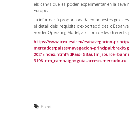
els canvis que es poden experimentar en la seva re
Europea.
La informació proporcionada en aquestes guies es r
el detall dels requisits d’exportació des d’Espany
Border Operating Model, així com de les diferents 
https://www.icex.es/icex/es/navegacion-princip
mercados/paises/navegacion-principal/brexit/
2021/index.html?idPais=GB&utm_source=bann
319&utm_campaign=guia-acceso-mercado-ru
Brexit