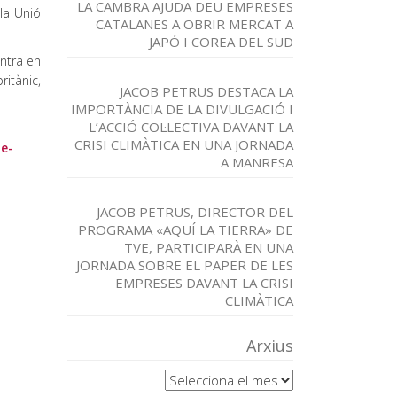
LA CAMBRA AJUDA DEU EMPRESES
la Unió
CATALANES A OBRIR MERCAT A
JAPÓ I COREA DEL SUD
ntra en
itànic,
JACOB PETRUS DESTACA LA
IMPORTÀNCIA DE LA DIVULGACIÓ I
L’ACCIÓ COL·LECTIVA DAVANT LA
CRISI CLIMÀTICA EN UNA JORNADA
de-
A MANRESA
JACOB PETRUS, DIRECTOR DEL
PROGRAMA «AQUÍ LA TIERRA» DE
TVE, PARTICIPARÀ EN UNA
JORNADA SOBRE EL PAPER DE LES
EMPRESES DAVANT LA CRISI
CLIMÀTICA
Arxius
Arxius