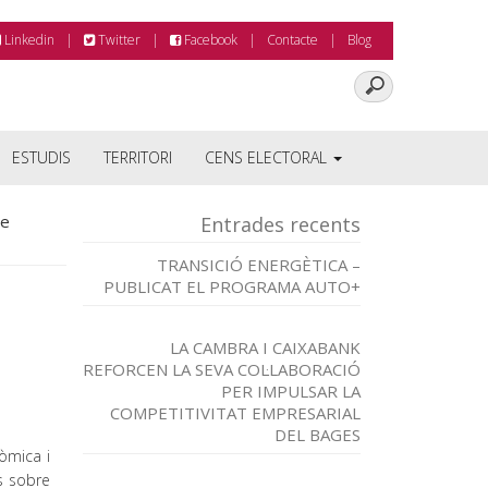
Linkedin
Twitter
Facebook
Contacte
Blog
ESTUDIS
TERRITORI
CENS ELECTORAL
de
Entrades recents
TRANSICIÓ ENERGÈTICA –
PUBLICAT EL PROGRAMA AUTO+
LA CAMBRA I CAIXABANK
REFORCEN LA SEVA COL·LABORACIÓ
PER IMPULSAR LA
COMPETITIVITAT EMPRESARIAL
DEL BAGES
nòmica i
s sobre