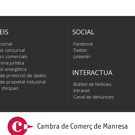
EIS
SOCIAL
cional
Facebook
ió concursal
Twitter
es comercials
Linkedin
ria jurídica
ió energètica
INTERACTUA
 de protecció de dades
de propietat industrial
Butlletí de Notícies
 d’espais
Intranet
Canal de denúncies