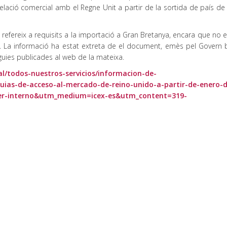
lació comercial amb el Regne Unit a partir de la sortida de país de 
efereix a requisits a la importació a Gran Bretanya, encara que no e
a. La informació ha estat extreta de el document, emès pel Govern br
guies publicades al web de la mateixa.
al/todos-nuestros-servicios/informacion-de-
guias-de-acceso-al-mercado-de-reino-unido-a-partir-de-enero-
er-interno&utm_medium=icex-es&utm_content=319-