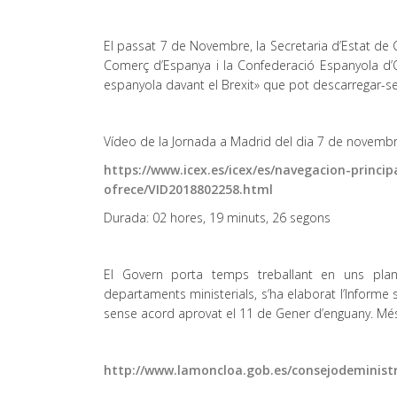
El passat 7 de Novembre, la Secretaria d’Estat de
Comerç d’Espanya i la Confederació Espanyola d’O
espanyola davant el Brexit» que pot descarregar-se
Vídeo de la Jornada a Madrid del dia 7 de novembr
https://www.icex.es/icex/es/navegacion-princip
ofrece/VID2018802258.html
Durada: 02 hores, 19 minuts, 26 segons
El Govern porta temps treballant en uns plan
departaments ministerials, s’ha elaborat l’Informe 
sense acord aprovat el 11 de Gener d’enguany. Més
http://www.lamoncloa.gob.es/consejodeminist