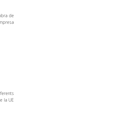
mbra de
empresa
ferents
de la UE