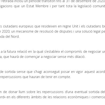
retirada inclou un període transitori fins al 31 de desembre de 2020
ligacions que un Estat Membre i per tant tota la legislació comunit
ls ciutadans europeus que resideixen en regne Unit i els ciutadans br
 de 2020; un mecanisme de resolució de disputes i una solució legal pe
anda del Nord.
r a la futura relació en la qual s’estableix el compromís de negociar 
tura, que haurà de començar a negociar sense més dilació.
a de sortida sense que s’hagi aconseguit posar en vigor aquest acord
s repercussions que hauran de tenir en compte.
en de donar llum sobre les repercussions d’una eventual sortida de
ord» en els diferents àmbits de les relacions econòmiques i comerci