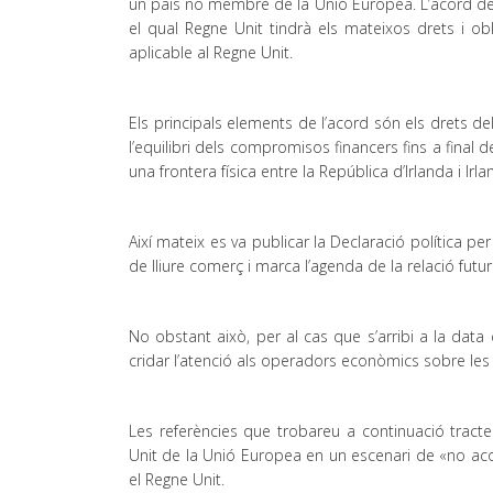
un país no membre de la Unió Europea. L’acord de 
el qual Regne Unit tindrà els mateixos drets i ob
aplicable al Regne Unit.
Els principals elements de l’acord són els drets de
l’equilibri dels compromisos financers fins a final
una frontera física entre la República d’Irlanda i Irl
Així mateix es va publicar la Declaració política pe
de lliure comerç i marca l’agenda de la relació fu
No obstant això, per al cas que s’arribi a la dat
cridar l’atenció als operadors econòmics sobre le
Les referències que trobareu a continuació tract
Unit de la Unió Europea en un escenari de «no ac
el Regne Unit.