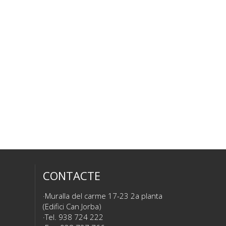
CONTACTE
Muralla del carme 17-23 2a planta
(Edifici Can Jorba)
Tel. 938 724 222