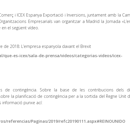
 Comerç i ICEX Espanya Exportació i Inversions, juntament amb la Ca
rganitzacions Empresarials van organitzar a Madrid la Jornada «L’
 en el següent vídeo.
e de 2018: L’empresa espanyola davant el Brexit
al/que-es-icex/sala-de-prensa/videos/categorias-videos/icex-
s de contingència. Sobre la base de les contribucions dels di
sobre la planificació de contingència per a la sortida del Regne Unit 
 informació punxe ací:
ros/referencias/Paginas/2019/refc20190111.aspx#REINOUNIDO