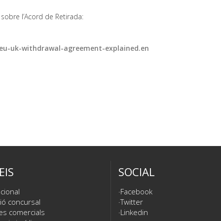
sobre l’Acord de Retirada:
s/eu-uk-withdrawal-agreement-explained.en
EIS
SOCIAL
cional
Facebook
ió concursal
Twitter
es comercials
Linkedin