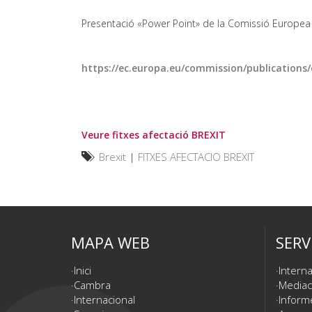
Presentació «Power Point» de la Comissió Europea 
https://ec.europa.eu/commission/publication
Veure fitxes afectació BREXIT
Brexit
|
FITXES AFECTACIO BREXIT
MAPA WEB
SERV
Inici
Interna
Cambra
Mediac
Internacional
Inform