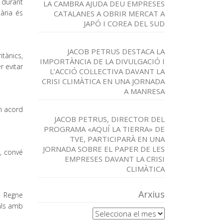
 durant
LA CAMBRA AJUDA DEU EMPRESES
ària és
CATALANES A OBRIR MERCAT A
JAPÓ I COREA DEL SUD
JACOB PETRUS DESTACA LA
itànics,
IMPORTÀNCIA DE LA DIVULGACIÓ I
r evitar
L’ACCIÓ COL·LECTIVA DAVANT LA
CRISI CLIMÀTICA EN UNA JORNADA
A MANRESA
un acord
JACOB PETRUS, DIRECTOR DEL
PROGRAMA «AQUÍ LA TIERRA» DE
TVE, PARTICIPARÀ EN UNA
JORNADA SOBRE EL PAPER DE LES
, convé
EMPRESES DAVANT LA CRISI
CLIMÀTICA
Arxius
l Regne
als amb
Arxius