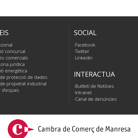
EIS
SOCIAL
cional
Facebook
ió concursal
Twitter
es comercials
Linkedin
ria jurídica
ió energètica
INTERACTUA
 de protecció de dades
de propietat industrial
Butlletí de Notícies
 d’espais
Intranet
Canal de denúncies