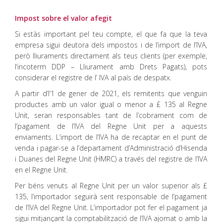
Impost sobre el valor afegit
Si estàs important pel teu compte, el que fa que la teva
empresa sigui deutora dels impostos i de l’import de l’IVA,
però lliuraments directament als teus clients (per exemple,
l’incoterm DDP – Lliurament amb Drets Pagats), pots
considerar el registre de l’ IVA al país de despatx.
A partir d’l’1 de gener de 2021, els remitents que venguin
productes amb un valor igual o menor a £ 135 al Regne
Unit, seran responsables tant de l’cobrament com de
l’pagament de l’IVA del Regne Unit per a aquests
enviaments. L’import de l’IVA ha de recaptar en el punt de
venda i pagar-se a l’departament d’Administració d’Hisenda
i Duanes del Regne Unit (HMRC) a través del registre de l’IVA
en el Regne Unit.
Per béns venuts al Regne Unit per un valor superior als £
135, l’importador seguirà sent responsable de l’pagament
de l’IVA del Regne Unit. L’importador pot fer el pagament ja
sigui mitjançant la comptabilització de l’IVA ajornat o amb la