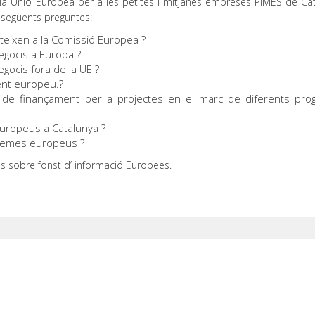
 la Unió Europea per a les petites i mitjanes empreses PIMES de Cat
s següents preguntes:
teixen a la Comissió Europea ?
egocis a Europa ?
gocis fora de la UE ?
ent europeu.?
ts de finançament per a projectes en el marc de diferents pr
europeus a Catalunya ?
 temes europeus ?
os sobre fonst d’ informació Europees.