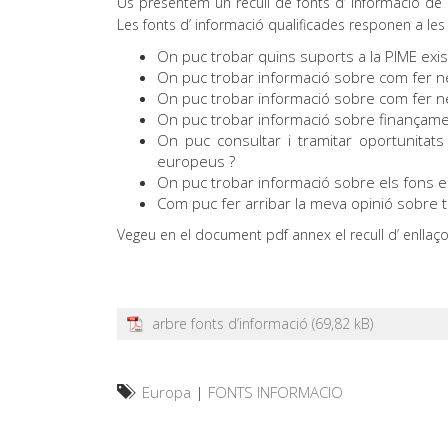
Us presentem un recull de fonts d’ informació de
Les fonts d’ informació qualificades responen a le
On puc trobar quins suports a la PIME exis
On puc trobar informació sobre com fer n
On puc trobar informació sobre com fer ne
On puc trobar informació sobre finançam
On puc consultar i tramitar oportunita
europeus ?
On puc trobar informació sobre els fons 
Com puc fer arribar la meva opinió sobre
Vegeu en el document pdf annex el recull d’ enllaç
arbre fonts d’informació
Europa
|
FONTS INFORMACIO