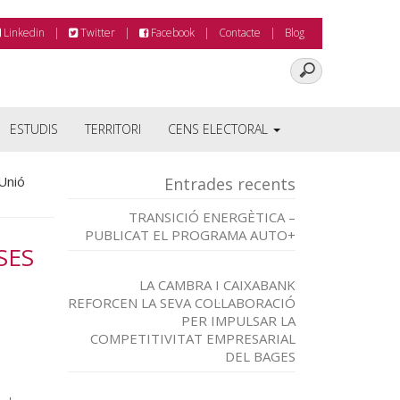
Linkedin
Twitter
Facebook
Contacte
Blog
ESTUDIS
TERRITORI
CENS ELECTORAL
 Unió
Entrades recents
TRANSICIÓ ENERGÈTICA –
PUBLICAT EL PROGRAMA AUTO+
SES
LA CAMBRA I CAIXABANK
REFORCEN LA SEVA COL·LABORACIÓ
PER IMPULSAR LA
COMPETITIVITAT EMPRESARIAL
DEL BAGES