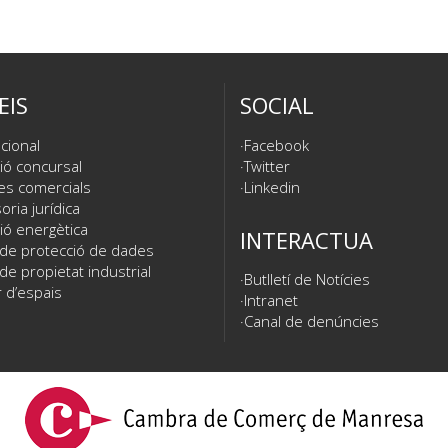
EIS
SOCIAL
cional
Facebook
ió concursal
Twitter
es comercials
Linkedin
ria jurídica
ió energètica
INTERACTUA
 de protecció de dades
de propietat industrial
Butlletí de Notícies
 d’espais
Intranet
Canal de denúncies