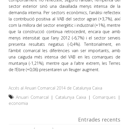
sector exterior sinó una davallada menys intensa de la
demanda interna. Per sectors econòmics, l’anàlisi reflecteix
la contribució positiva al VAB del sector agrari (+3,7%), així
com la millora del sector energètic i industrial (+1%), mentre
que la construcció continua retrocedint, encara que amb
menys intensitat que l’any 2012 (-6,7%) i el sector serveis
presenta resultats negatius (-0,4%). Territorialment, en
l’àmbit comarcal les diferències van ser importants, amb
una caiguda més intensa del VAB en les comarques de
muntanya (-1,21%), mentre que a l’altre extrem, les Terres
de l’Ebre (+0,06) presentaren un lleuger augment.
Accés al Anuari Comarcal 2014 de Catalunya Caixa
Anuari Comarcal
|
Catalunya Caixa
|
Comarques
|
economia
Entrades recents