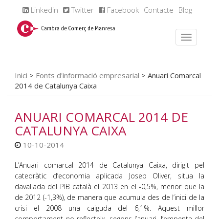
Linkedin
Twitter
Facebook
Contacte
Blog
Inici
>
Fonts d'informació empresarial
>
Anuari Comarcal
2014 de Catalunya Caixa
ANUARI COMARCAL 2014 DE
CATALUNYA CAIXA
10-10-2014
L’Anuari comarcal 2014 de Catalunya Caixa, dirigit pel
catedràtic d’economia aplicada Josep Oliver, situa la
davallada del PIB català el 2013 en el -0,5%, menor que la
de 2012 (-1,3%), de manera que acumula des de l’inici de la
crisi el 2008 una caiguda del 6,1%. Aquest millor
comportament no reflecteix, segons l’anuari, l’empenta del