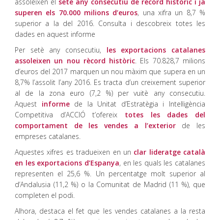
assoleixen el
setè any consecutiu de rècord històric i ja
superen els 70.000 milions d’euros
, una xifra un 8,7 %
superior a la del 2016. Consulta i descobreix totes les
dades en aquest informe
Per setè any consecutiu,
les exportacions catalanes
assoleixen un nou rècord històric
. Els 70.828,7 milions
d’euros del 2017 marquen un nou màxim que supera en un
8,7% l’assolit l’any 2016. Es tracta d’un creixement superior
al de la zona euro (7,2 %) per vuitè any consecutiu.
Aquest
informe
de la Unitat d’Estratègia i Intel·ligència
Competitiva d’ACCIÓ t’ofereix
totes les dades del
comportament de les vendes a l’exterior
de les
empreses catalanes.
Aquestes xifres es tradueixen en un
clar lideratge català
en les exportacions d’Espanya
, en les quals les catalanes
representen el 25,6 %. Un percentatge molt superior al
d’Andalusia (11,2 %) o la Comunitat de Madrid (11 %), que
completen el podi.
Alhora, destaca el fet que les vendes catalanes a la resta