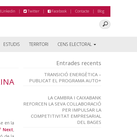
Linkedin
Twitter
Facebook
Contacte
Blog
ESTUDIS
TERRITORI
CENS ELECTORAL
Entrades recents
TRANSICIÓ ENERGÈTICA –
XINA
PUBLICAT EL PROGRAMA AUTO+
LA CAMBRA I CAIXABANK
REFORCEN LA SEVA COL·LABORACIÓ
PER IMPULSAR LA
COMPETITIVITAT EMPRESARIAL
DEL BAGES
se en la
f Next
,
ó de la