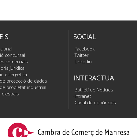
EIS
SOCIAL
cional
Facebook
ió concursal
Twitter
es comercials
Linkedin
ria jurídica
ió energètica
INTERACTUA
 de protecció de dades
de propietat industrial
Butlletí de Notícies
 d’espais
Intranet
Canal de denúncies