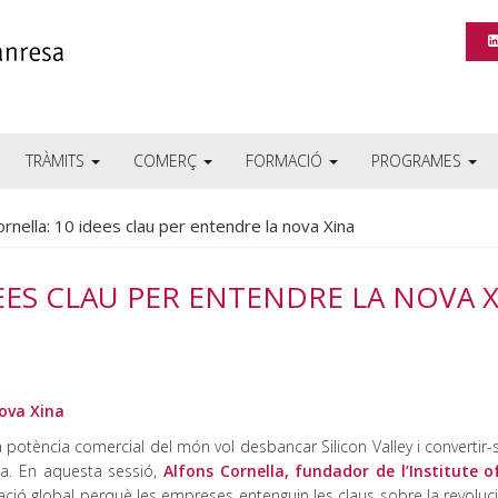
TRÀMITS
COMERÇ
FORMACIÓ
PROGRAMES
ornella: 10 idees clau per entendre la nova Xina
EES CLAU PER ENTENDRE LA NOVA 
nova Xina
potència comercial del món vol desbancar Silicon Valley i convertir-
ca. En aquesta sessió,
Alfons Cornella, fundador de l’Institute o
ció global perquè les empreses entenguin les claus sobre la revoluci