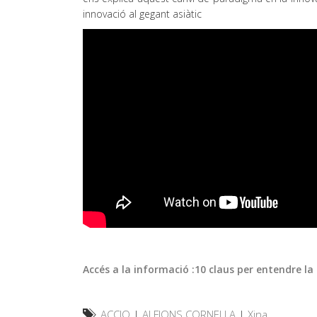
innovació al gegant asiàtic
Accés a la informació :10 claus per entendre la
ACCIO
|
ALFIONS CORNELLA
|
Xina