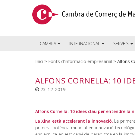
CAMBRA
INTERNACIONAL
SERVEIS
Inici
>
Fonts d'informació empresarial
>
Alfons C
ALFONS CORNELLA: 10 ID
23-12-2019
Alfons Cornella: 10 idees clau per entendre la 
La Xina està accelerant la innovació.
La primera 
primera potència mundial en innovació tecnològi
ens explica aquest canvi de paradigma en la innova