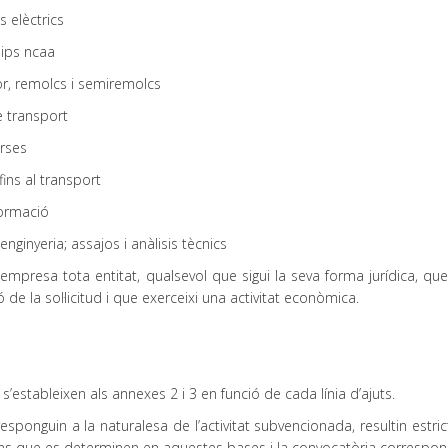
 elèctrics
uips ncaa
r, remolcs i semiremolcs
e transport
rses
ins al transport
formació
nginyeria; assajos i anàlisis tècnics
mpresa tota entitat, qualsevol que sigui la seva forma jurídica, que
e la sol·licitud i que exerceixi una activitat econòmica.
’estableixen als annexes 2 i 3 en funció de cada línia d’ajuts.
ponguin a la naturalesa de l’activitat subvencionada, resultin estri
icions que es determinen en aquestes bases i la convocatòria correspon