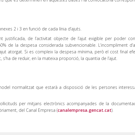
nexes 2 i 3 en funció de cada línia d’ajuts.
justificada, de l’activitat objecte de l’ajut exigible per poder con
’un 60% de la despesa considerada subvencionable. L’incompliment d’
ut atorgat. Si es compleix la despesa mínima, però el cost final efe
t, s’ha de reduir, en la mateixa proporció, la quantia de l’ajut.
l model normalitzat que estarà a disposició de les persones interess
sol·licituds per mitjans electrònics acompanyades de la documenta
tòriament, del Canal Empresa (
canalempresa.gencat.cat
).