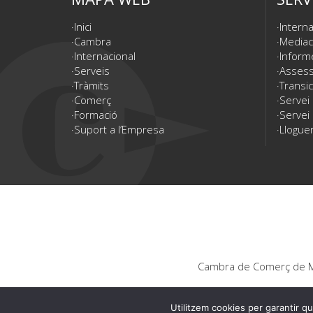
Inici
Interna
Cambra
Mediac
Internacional
Inform
Serveis
Assesso
Tràmits
Transic
Comerç
Servei
Formació
Servei 
Suport a l’Empresa
Lloguer
Cambra de Comerç de Ma
Utilitzem cookies per garantir qu