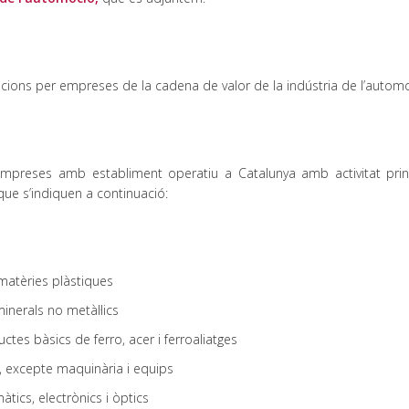
ncions per empreses de la cadena de valor de la indústria de l’automo
 empreses amb establiment operatiu a Catalunya amb activitat prin
ue s’indiquen a continuació:
matèries plàstiques
inerals no metàl·lics
ctes bàsics de ferro, acer i ferroaliatges
, excepte maquinària i equips
tics, electrònics i òptics