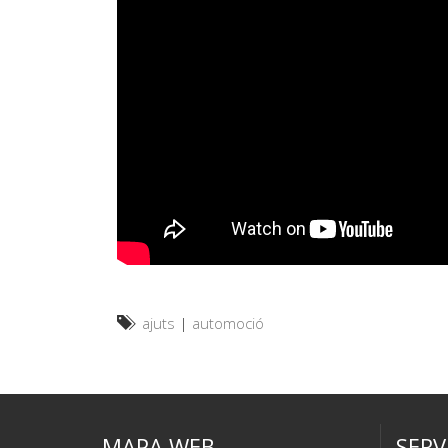
ajuts
|
automoció
MAPA WEB
SERV