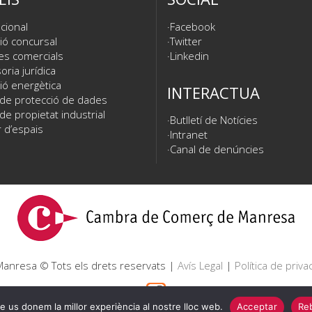
cional
Facebook
ió concursal
Twitter
es comercials
Linkedin
ria jurídica
ió energètica
INTERACTUA
 de protecció de dades
de propietat industrial
Butlletí de Notícies
 d’espais
Intranet
Canal de denúncies
nresa © Tots els drets reservats |
Avís Legal
|
Política de privac
e us donem la millor experiència al nostre lloc web.
Acceptar
Reb