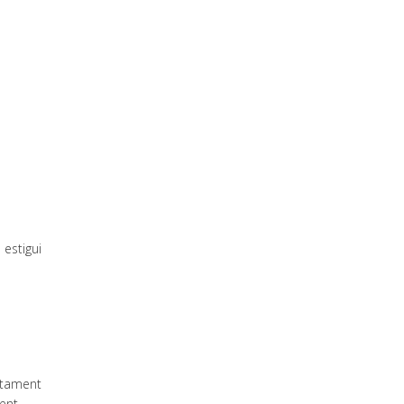
 estigui
ctament
ent.