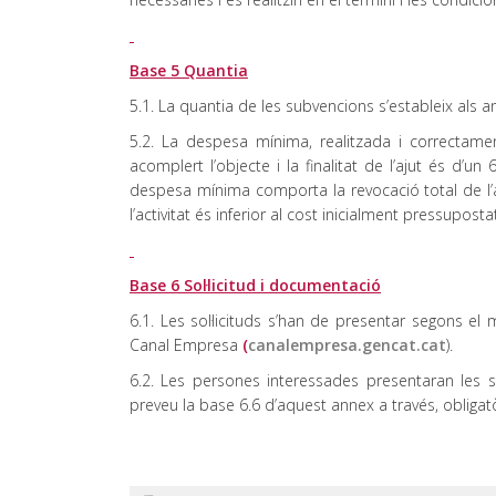
Base 5 Quantia
5.1. La quantia de les subvencions s’estableix als an
5.2. La despesa mínima, realitzada i correctament 
acomplert l’objecte i la finalitat de l’ajut és d
despesa mínima comporta la revocació total de l’aj
l’activitat és inferior al cost inicialment pressuposta
Base 6 Sol·licitud i documentació
6.1. Les sol·licituds s’han de presentar segons e
Canal Empresa
(
canalempresa.gencat.cat
).
6.2. Les persones interessades presentaran les 
preveu la base 6.6 d’aquest annex a través, obliga