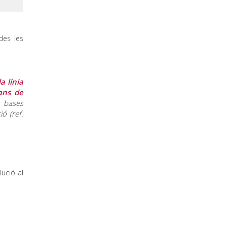
des les
a línia
ans de
 bases
ó (ref.
ució al