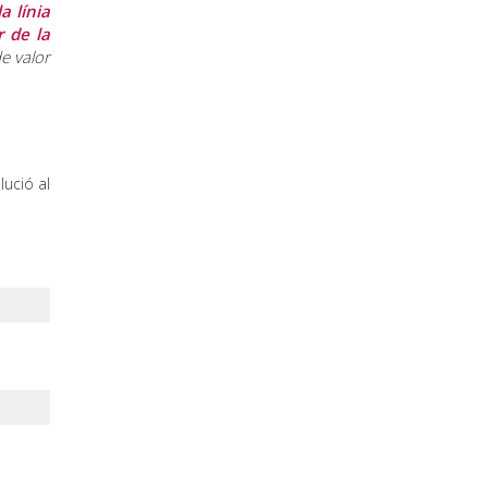
a línia
r de la
e valor
ució al