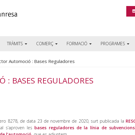
TRÀMITS
COMERÇ
FORMACIÓ
PROGRAMES
ctor Automoció : Bases Reguladores
Ó : BASES REGULADORES
número 8278, de data 23 de novembre de 2020, surt publicada la
RES
l s’aproven les
bases reguladores de la línia de subvencions
 de l’automoció,
que es adjuntem.