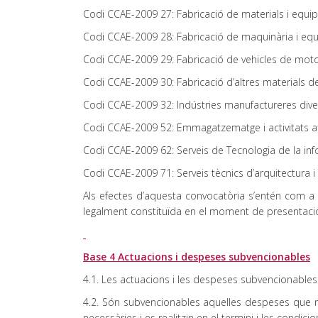
Codi CCAE-2009 27: Fabricació de materials i equips
Codi CCAE-2009 28: Fabricació de maquinària i eq
Codi CCAE-2009 29: Fabricació de vehicles de moto
Codi CCAE-2009 30: Fabricació d’altres materials d
Codi CCAE-2009 32: Indústries manufactureres dive
Codi CCAE-2009 52: Emmagatzematge i activitats af
Codi CCAE-2009 62: Serveis de Tecnologia de la in
Codi CCAE-2009 71: Serveis tècnics d’arquitectura i e
Als efectes d’aquesta convocatòria s’entén com a e
legalment constituïda en el moment de presentació d
Base 4 Actuacions i despeses subvencionables
4.1. Les actuacions i les despeses subvencionables s
4.2. Són subvencionables aquelles despeses que res
necessàries i es realitzin en el termini i les cond