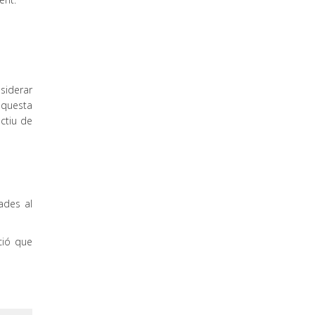
siderar
aquesta
ctiu de
ades al
ció que