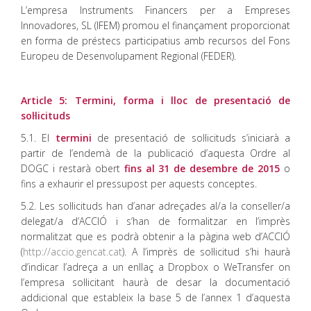
L’empresa Instruments Financers per a Empreses
Innovadores, SL (IFEM) promou el finançament proporcionat
en forma de préstecs participatius amb recursos del Fons
Europeu de Desenvolupament Regional (FEDER).
Article 5: Termini, forma i lloc de presentació de
sol·licituds
5.1. El
termini
de presentació de sol·licituds s’iniciarà a
partir de l’endemà de la publicació d’aquesta Ordre al
DOGC i restarà obert
fins al 31 de desembre de 2015
o
fins a exhaurir el pressupost per aquests conceptes.
5.2. Les sol·licituds han d’anar adreçades al/a la conseller/a
delegat/a d’ACCIÓ i s’han de formalitzar en l’imprès
normalitzat que es podrà obtenir a la pàgina web d’ACCIÓ
(
http://accio.gencat.cat
). A l’imprès de sol·licitud s’hi haurà
d’indicar l’adreça a un enllaç a Dropbox o WeTransfer on
l’empresa sol·licitant haurà de desar la documentació
addicional que estableix la base 5 de l’annex 1 d’aquesta