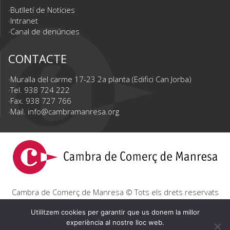
Butlletí de Notícies
Intranet
Canal de denúncies
CONTACTE
Muralla del carme 17-23 2a planta (Edifici Can Jorba)
Tel. 938 724 222
Fax. 938 727 766
Mail.
info@cambramanresa.org
Cambra de Comerç de Manresa © Tots els drets reservats
|
Avís Legal
|
Política de privacitat
|
Política de cookies
Utilitzem cookies per garantir que us donem la millor
experiència al nostre lloc web.