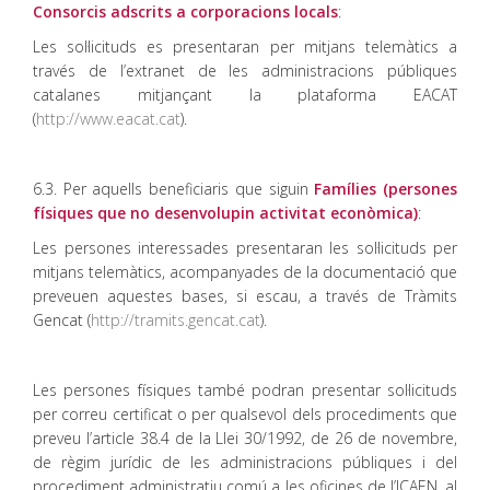
Consorcis adscrits a corporacions locals
:
Les sol·licituds es presentaran per mitjans telemàtics a
través de l’extranet de les administracions públiques
catalanes mitjançant la plataforma EACAT
(
http://www.eacat.cat
).
6.3. Per aquells beneficiaris que siguin
Famílies (persones
físiques que no desenvolupin activitat econòmica)
:
Les persones interessades presentaran les sol·licituds per
mitjans telemàtics, acompanyades de la documentació que
preveuen aquestes bases, si escau, a través de Tràmits
Gencat (
http://tramits.gencat.cat
).
Les persones físiques també podran presentar sol·licituds
per correu certificat o per qualsevol dels procediments que
preveu l’article 38.4 de la Llei 30/1992, de 26 de novembre,
de règim jurídic de les administracions públiques i del
procediment administratiu comú a les oficines de l’ICAEN, al