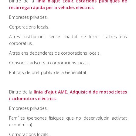
Dintre de la
línia d’ajut EdRR
.
Estacions públiques de
recàrrega ràpida per a vehicles elèctrics
:
Empreses privades.
Corporacions locals.
Altres institucions sense finalitat de lucre i altres ens
corporatius.
Altres ens dependents de corporacions locals.
Consorcis adscrits a corporacions locals.
Entitats de dret públic de la Generalitat.
Dintre de la
línia d’ajut AME. Adquisició de motocicletes
i ciclomotors elèctrics:
Empreses privades.
Famílies (persones físiques que no desenvolupin activitat
econòmica).
Corporacions locals.