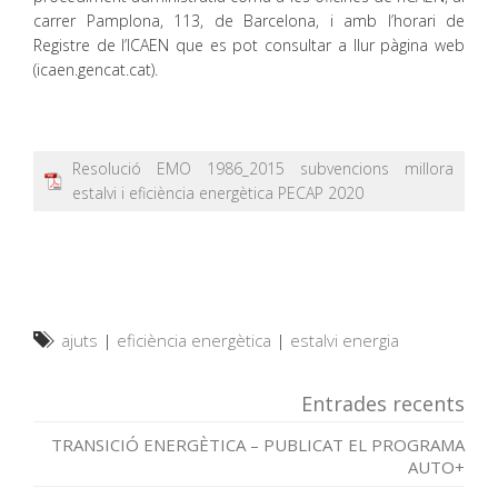
carrer Pamplona, 113, de Barcelona, i amb l’horari de
Registre de l’ICAEN que es pot consultar a llur pàgina web
(icaen.gencat.cat).
Resolució EMO 1986_2015 subvencions millora
estalvi i eficiència energètica PECAP 2020
ajuts
|
eficiència energètica
|
estalvi energia
Entrades recents
TRANSICIÓ ENERGÈTICA – PUBLICAT EL PROGRAMA
AUTO+