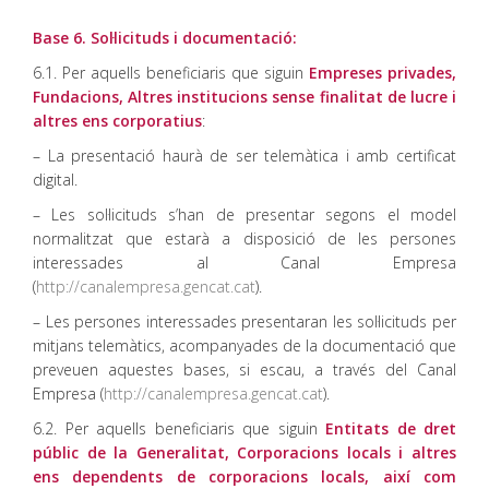
Base 6. Sol·licituds i documentació:
6.1. Per aquells beneficiaris que siguin
Empreses privades,
Fundacions, Altres institucions sense finalitat de lucre i
altres ens corporatius
:
– La presentació haurà de ser telemàtica i amb certificat
digital.
– Les sol·licituds s’han de presentar segons el model
normalitzat que estarà a disposició de les persones
interessades al Canal Empresa
(
http://canalempresa.gencat.cat
).
– Les persones interessades presentaran les sol·licituds per
mitjans telemàtics, acompanyades de la documentació que
preveuen aquestes bases, si escau, a través del Canal
Empresa (
http://canalempresa.gencat.cat
).
6.2. Per aquells beneficiaris que siguin
Entitats de dret
públic de la Generalitat, Corporacions locals i altres
ens dependents de corporacions locals, així com