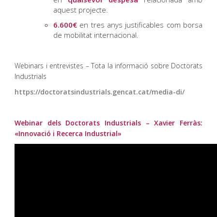
aquest projecte.
6.600€
en tres anys justificables com borsa
de mobilitat internacional.
Webinars i entrevistes – Tota la informació sobre Doctorats
Industrials
https://doctoratsindustrials.gencat.cat/media-di/
Webinar dels Doctorats Industrials – Xavier Ferràs:
«Innovació i Recerca Industrial»