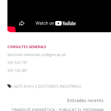
CONSULTES GENERALS
doctorats.industrials.sur@gencat.cat
935 526 797
933 105 081
AJUTS R+D+i
|
DOCTORATS INDUSTRIALS
Entrades recents
TRANSICIÓ ENERGÈTICA – PUBLICAT EL PROGRAMA