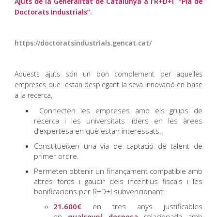
Ajuts de la Generalitat de Catalunya a l’R+D+I “Pla de
Doctorats Industrials”.
https://doctoratsindustrials.gencat.cat/
Aquests ajuts són un bon complement per aquelles
empreses que estan desplegant la seva innovació en base
a la recerca,
Connecten les empreses amb els grups de
recerca i les universitats líders en les àrees
d’expertesa en què estan interessats.
Constitueixen una via de captació de talent de
primer ordre.
Permeten obtenir un finançament compatible amb
altres fonts i gaudir dels incentius fiscals i les
bonificacions per R+D+I subvencionant:
21.600€
en tres anys justificables
en
qualsevol despesa
relacionada amb