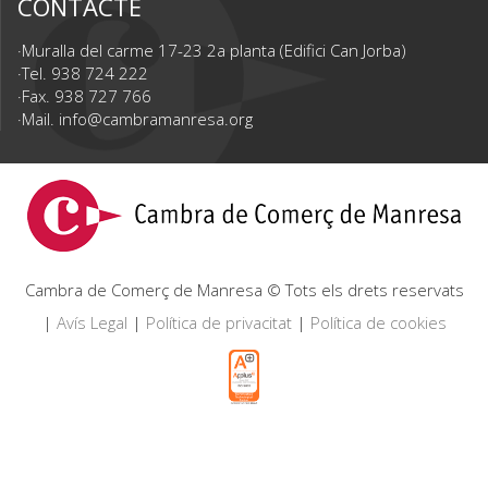
CONTACTE
Muralla del carme 17-23 2a planta (Edifici Can Jorba)
Tel. 938 724 222
Fax. 938 727 766
Mail.
info@cambramanresa.org
Cambra de Comerç de Manresa © Tots els drets reservats
|
Avís Legal
|
Política de privacitat
|
Política de cookies