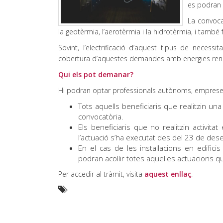
es podran c
La convocat
la geotèrmia, l’aerotèrmia i la hidrotèrmia, i també
Sovint, l’electrificació d’aquest tipus de neces
cobertura d’aquestes demandes amb energies ren
Qui els pot demanar?
Hi podran optar professionals autònoms, empreses, 
Tots aquells beneficiaris que realitzin una 
convocatòria.
Els beneficiaris que no realitzin activita
l’actuació s’ha executat des del 23 de de
En el cas de les instal·lacions en edificis
podran acollir totes aquelles actuacions 
Per accedir al tràmit, visita
aquest enllaç
.