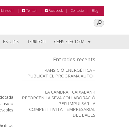
Linkedin
Twitter
Facebook
Contacte
Blog
ESTUDIS
TERRITORI
CENS ELECTORAL
Entrades recents
TRANSICIÓ ENERGÈTICA –
PUBLICAT EL PROGRAMA AUTO+
LA CAMBRA I CAIXABANK
 dotada
REFORCEN LA SEVA COL·LABORACIÓ
PER IMPULSAR LA
ansició
COMPETITIVITAT EMPRESARIAL
novables
DEL BAGES
licituds