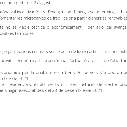
ursar a partir del 2 d’agost.
òria vol incentivar fonts d’energia com l’energia solar tèrmica, la b
 fomentar les microxarxes de fred i calor a partir d’energies renovables
sitats no és viable tècnica o econòmicament, i per això, cal avança
ovables tèrmiques.
organitzacions i entitats sense ànim de lucre i administracions púb
activitat econòmica hauran d’iniciar l’actuació a partir de l’obertu
t econòmica per la qual ofereixin béns i/o serveis s’hi podran aco
sembre de 2021.
 no residencials, establiments i infraestructures del sector públi
que s’hagin executat des del 23 de desembre de 2021.