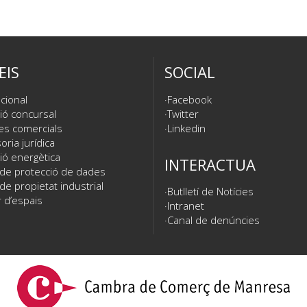
EIS
SOCIAL
cional
Facebook
ió concursal
Twitter
es comercials
Linkedin
ria jurídica
ió energètica
INTERACTUA
 de protecció de dades
de propietat industrial
Butlletí de Notícies
 d’espais
Intranet
Canal de denúncies