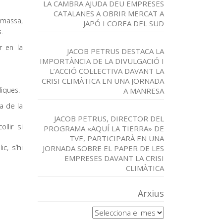
LA CAMBRA AJUDA DEU EMPRESES
CATALANES A OBRIR MERCAT A
iomassa,
JAPÓ I COREA DEL SUD
.
r en la
JACOB PETRUS DESTACA LA
IMPORTÀNCIA DE LA DIVULGACIÓ I
L’ACCIÓ COL·LECTIVA DAVANT LA
CRISI CLIMÀTICA EN UNA JORNADA
liques.
A MANRESA
ra de la
JACOB PETRUS, DIRECTOR DEL
llir si
PROGRAMA «AQUÍ LA TIERRA» DE
TVE, PARTICIPARÀ EN UNA
c, s’hi
JORNADA SOBRE EL PAPER DE LES
EMPRESES DAVANT LA CRISI
CLIMÀTICA
Arxius
Arxius