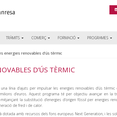
TRÀMITS
COMERÇ
FORMACIÓ
PROGRAMES
les energies renovables d’ús tèrmic
NOVABLES D’ÚS TÈRMIC
 una línia d’ajuts per impulsar les energies renovables d’ús tèrmic
ilions d’euros. Aquest programa té per objectiu avançar en la tr
 mitjançant la substitució d’energies d’origen fòssil per energies re
neració de fred i de calor.
tà dotada amb recursos dels fons europeus Next Generation, i les sol·