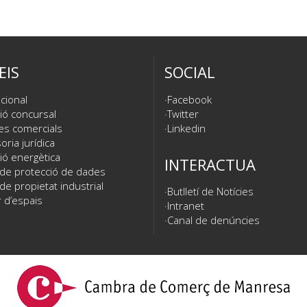
EIS
SOCIAL
cional
Facebook
ió concursal
Twitter
es comercials
Linkedin
ria jurídica
ió energètica
INTERACTUA
 de protecció de dades
de propietat industrial
Butlletí de Notícies
 d’espais
Intranet
Canal de denúncies