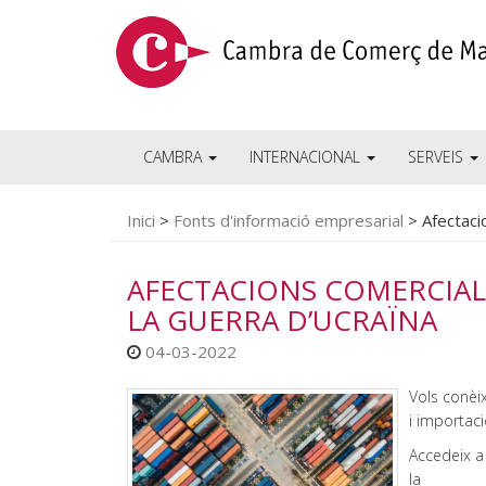
CAMBRA
INTERNACIONAL
SERVEIS
Inici
>
Fonts d'informació empresarial
>
Afectaci
AFECTACIONS COMERCIALS
LA GUERRA D’UCRAÏNA
04-03-2022
Vols conèix
i importac
Accedeix a 
la 