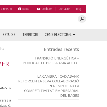
Linkedin
Twitter
Facebook
Contacte
Blog
ESTUDIS
TERRITORI
CENS ELECTORAL
ïna
Entrades recents
TRANSICIÓ ENERGÈTICA –
PER
PUBLICAT EL PROGRAMA AUTO+
LA CAMBRA I CAIXABANK
REFORCEN LA SEVA COL·LABORACIÓ
PER IMPULSAR LA
rtacions
COMPETITIVITAT EMPRESARIAL
DEL BAGES
rreres a
ó: