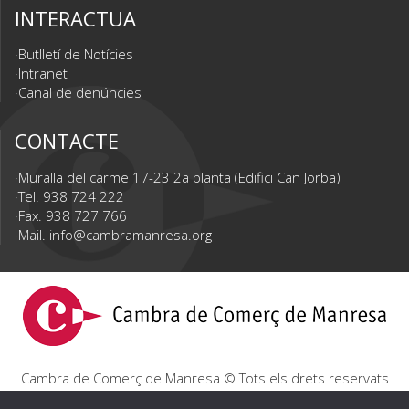
INTERACTUA
Butlletí de Notícies
Intranet
Canal de denúncies
CONTACTE
Muralla del carme 17-23 2a planta (Edifici Can Jorba)
Tel. 938 724 222
Fax. 938 727 766
Mail.
info@cambramanresa.org
Cambra de Comerç de Manresa © Tots els drets reservats
|
Avís Legal
|
Política de privacitat
|
Política de cookies