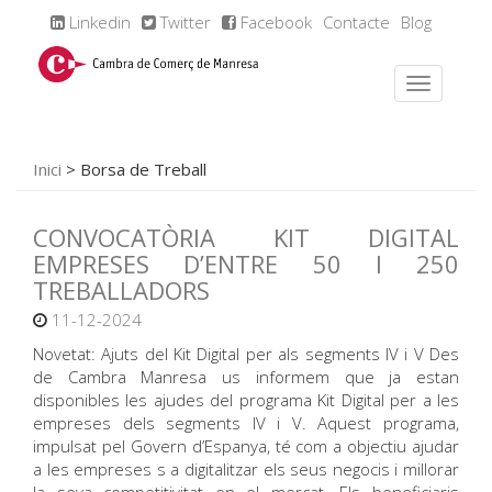
Linkedin
Twitter
Facebook
Contacte
Blog
Inici
>
Borsa de Treball
CONVOCATÒRIA KIT DIGITAL
EMPRESES D’ENTRE 50 I 250
TREBALLADORS
11-12-2024
Novetat: Ajuts del Kit Digital per als segments IV i V Des
de Cambra Manresa us informem que ja estan
disponibles les ajudes del programa Kit Digital per a les
empreses dels segments IV i V. Aquest programa,
impulsat pel Govern d’Espanya, té com a objectiu ajudar
a les empreses s a digitalitzar els seus negocis i millorar