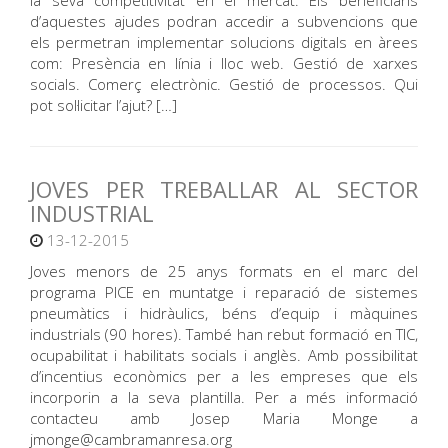
la seva competitivitat en el mercat. Els beneficiaris
d’aquestes ajudes podran accedir a subvencions que
els permetran implementar solucions digitals en àrees
com: Presència en línia i lloc web. Gestió de xarxes
socials. Comerç electrònic. Gestió de processos. Qui
pot sol·licitar l’ajut? […]
JOVES PER TREBALLAR AL SECTOR
INDUSTRIAL
13-12-2015
Joves menors de 25 anys formats en el marc del
programa PICE en muntatge i reparació de sistemes
pneumàtics i hidràulics, béns d’equip i màquines
industrials (90 hores). També han rebut formació en TIC,
ocupabilitat i habilitats socials i anglès. Amb possibilitat
d’incentius econòmics per a les empreses que els
incorporin a la seva plantilla. Per a més informació
contacteu amb Josep Maria Monge a
jmonge@cambramanresa.org