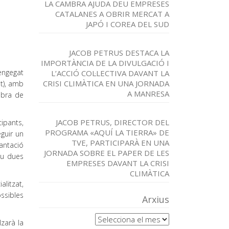
LA CAMBRA AJUDA DEU EMPRESES
CATALANES A OBRIR MERCAT A
JAPÓ I COREA DEL SUD
JACOB PETRUS DESTACA LA
IMPORTÀNCIA DE LA DIVULGACIÓ I
engegat
L’ACCIÓ COL·LECTIVA DAVANT LA
CRISI CLIMÀTICA EN UNA JORNADA
t), amb
A MANRESA
mbra de
JACOB PETRUS, DIRECTOR DEL
cipants,
PROGRAMA «AQUÍ LA TIERRA» DE
guir un
TVE, PARTICIPARÀ EN UNA
lantació
JORNADA SOBRE EL PAPER DE LES
ou dues
EMPRESES DAVANT LA CRISI
CLIMÀTICA
alitzat,
ssibles
Arxius
Arxius
lzarà la