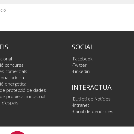
ció
EIS
SOCIAL
cional
Facebook
ió concursal
Twitter
es comercials
Linkedin
ria jurídica
ió energètica
INTERACTUA
 de protecció de dades
de propietat industrial
Butlletí de Notícies
 d’espais
Intranet
Canal de denúncies