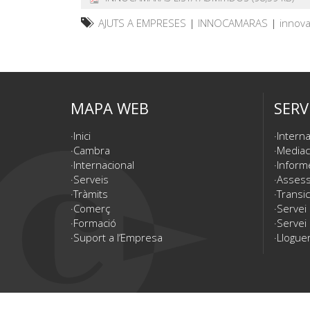
AJUTS A EMPRESES
|
INNOCAMARAS
|
innova
MAPA WEB
SERV
Inici
Interna
Cambra
Mediac
Internacional
Inform
Serveis
Assesso
Tràmits
Transic
Comerç
Servei
Formació
Servei 
Suport a l’Empresa
Lloguer