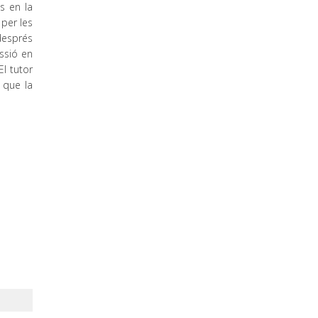
s en la
 per les
després
ssió en
El tutor
 que la