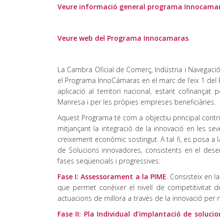
Veure informació general programa Innocama
Veure web del Programa Innocamaras
La Cambra Oficial de Comerç, Indústria i Navega
el Programa InnoCámaras en el marc de l’eix 1 del
aplicació al territori nacional, estant cofinan
Manresa i per les pròpies empreses beneficiàries.
Aquest Programa té com a objectiu principal contribu
mitjançant la integració de la innovació en les s
creixement econòmic sostingut. A tal fi, es posa a 
de Solucions innovadores, consistents en el desen
fases seqüencials i progressives:
Fase I: Assessorament a la PIME
. Consisteix en l
que permet conèixer el nivell de competitivitat 
actuacions de millora a través de la innovació per m
Fase II: Pla Individual d’implantació de soluci