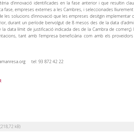
a d’innovació identificades en la fase anterior i que resultin clau
sta fase, empreses externes a les Cambres, i seleccionades lliurement
 de les solucions d’innovació que les empreses desitgin implementar 
rior, durant un període benvolgut de 8 mesos des de la data d’admi
de la data límit de justificació indicada des de la Cambra de comerç). 
antacions, tant amb l’empresa beneficiària com amb els proveïdors
ramanresa.org tel: 93 872 42 22
R