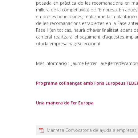
posada en pràctica de les recomanacions en matèri
millora de la competitivitat de l’Empresa. En aque
empreses beneficiàries, realitzaran la implantació
de les recomanacions establertes en la Fase ante
Fase II (en tot cas, haurà d’haver finalitzat abans 
cameral realitzarà el seguiment d’aquestes impl
citada empresa hagi seleccionat
Més Informació : Jaume Ferrer a/e jferrer@camb
Programa cofinançat amb Fons Europeus FEDE
Una manera de Fer Europa
Manresa Convocatoria de ayuda a empresas