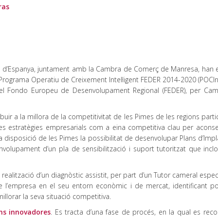
ras
ció d’Espanya, juntament amb la Cambra de Comerç de Manresa, han 
 Programa Operatiu de Creixement Intel·ligent FEDER 2014-2020 (POCIn
çat pel Fondo Europeu de Desenvolupament Regional (FEDER), per Ca
ir a la millora de la competitivitat de les Pimes de les regions parti
eves estratègies empresarials com a eina competitiva clau per aconse
la disposició de les Pimes la possibilitat de desenvolupar Plans d’Imp
volupament d’un pla de sensibilització i suport tutoritzat que incl
a realització d’un diagnòstic assistit, per part d’un Tutor cameral especi
de l’empresa en el seu entorn econòmic i de mercat, identificant po
illorar la seva situació competitiva.
ons innovadores
. Es tracta d’una fase de procés, en la qual es reco