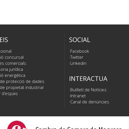
EIS
SOCIAL
cional
Facebook
ió concursal
Twitter
es comercials
Linkedin
ria jurídica
ió energètica
INTERACTUA
 de protecció de dades
de propietat industrial
Butlletí de Notícies
 d’espais
Intranet
Canal de denúncies