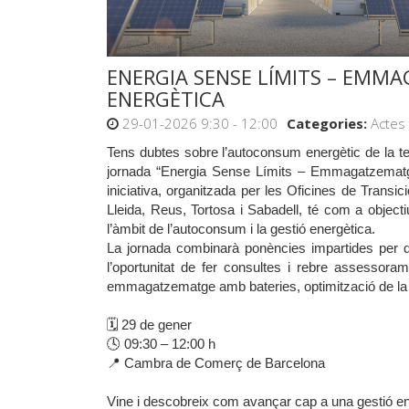
ENERGIA SENSE LÍMITS – EMMA
ENERGÈTICA
29-01-2026 9:30 - 12:00
Categories:
Actes
Tens dubtes sobre l’autoconsum energètic de la t
jornada “Energia Sense Límits – Emmagatzematge 
iniciativa, organitzada per les Oficines de Tran
Lleida, Reus, Tortosa i Sabadell, té com a object
l’àmbit de l’autoconsum i la gestió energètica.
La jornada combinarà ponències impartides per d
l’oportunitat de fer consultes i rebre assessora
emmagatzematge amb bateries, optimització de la ins
🗓️ 29 de gener
🕓 09:30 – 12:00 h
📍 Cambra de Comerç de Barcelona
Vine i descobreix com avançar cap a una gestió ener