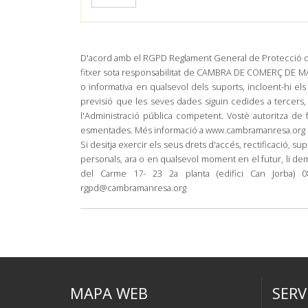
D'acord amb el RGPD Reglament General de Protecció de
fitxer sota responsabilitat de CAMBRA DE COMERÇ DE MANR
o informativa en qualsevol dels suports, incloent-hi els
previsió que les seves dades siguin cedides a tercers,
l'Administració pública competent. Vostè autoritza de 
esmentades. Més informació a www.cambramanresa.org
Si desitja exercir els seus drets d'accés, rectificació, su
personals, ara o en qualsevol moment en el futur, l
del Carme 17- 23 2a planta (edifici Can Jorba) 
rgpd@cambramanresa.org
MAPA WEB
SERV