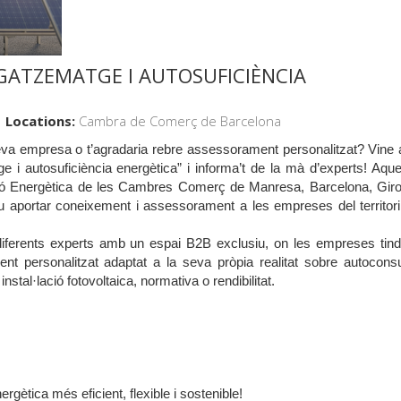
GATZEMATGE I AUTOSUFICIÈNCIA
Locations:
Cambra de Comerç de Barcelona
eva empresa o t’agradaria rebre assessorament personalitzat? Vine 
i autosuficiència energètica” i informa’t de la mà d’experts!
Aque
sició Energètica de les Cambres Comerç de Manresa, Barcelona, Gir
iu aportar coneixement i assessorament a les empreses del territor
iferents experts amb un espai B2B exclusiu, on les empreses tind
ment personalitzat adaptat a la seva pròpia realitat sobre autocon
tal·lació fotovoltaica, normativa o rendibilitat
.
gètica més eficient, flexible i sostenible!