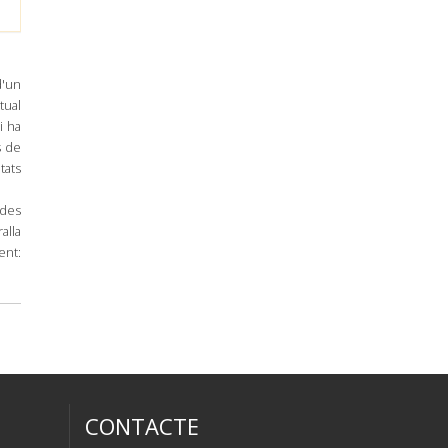
d'un
tual
i ha
s de
tats
ades
alla
ent:
CONTACTE