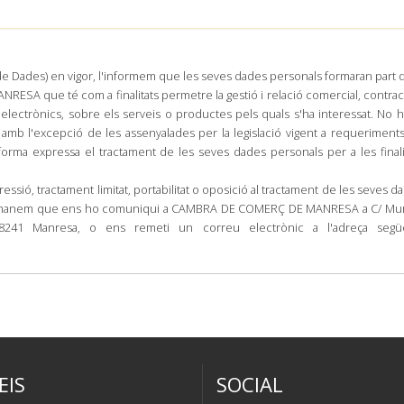
 Dades) en vigor, l'informem que les seves dades personals formaran part 
ESA que té com a finalitats permetre la gestió i relació comercial, contrac
 electrònics, sobre els serveis o productes pels quals s'ha interessat. No h
 amb l'excepció de les assenyalades per la legislació vigent a requeriment
forma expressa el tractament de les seves dades personals per a les finali
pressió, tractament limitat, portabilitat o oposició al tractament de les seves d
i demanem que ens ho comuniqui a CAMBRA DE COMERÇ DE MANRESA a C/ Mur
08241 Manresa, o ens remeti un correu electrònic a l'adreça segü
EIS
SOCIAL