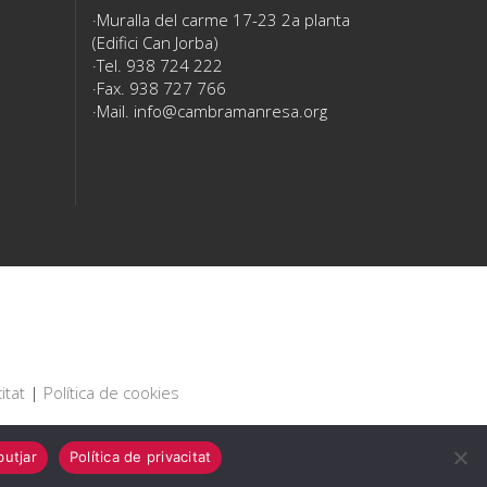
Muralla del carme 17-23 2a planta
(Edifici Can Jorba)
Tel. 938 724 222
Fax. 938 727 766
Mail.
info@cambramanresa.org
itat
|
Política de cookies
utjar
Política de privacitat