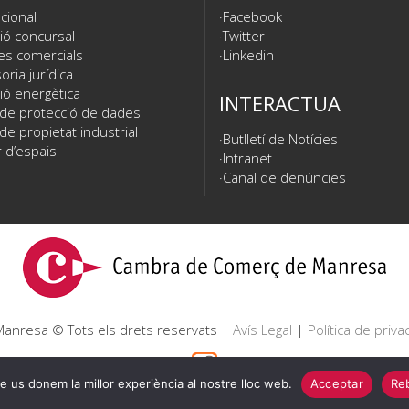
cional
Facebook
ió concursal
Twitter
es comercials
Linkedin
ria jurídica
ió energètica
INTERACTUA
 de protecció de dades
de propietat industrial
Butlletí de Notícies
 d’espais
Intranet
Canal de denúncies
nresa © Tots els drets reservats |
Avís Legal
|
Política de privac
e us donem la millor experiència al nostre lloc web.
Acceptar
Reb