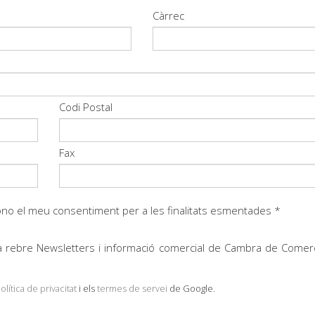
Càrrec
Codi Postal
Fax
 i dono el meu consentiment per a les finalitats esmentades *
 rebre Newsletters i informació comercial de Cambra de Comer
olítica de privacitat
i els
termes de servei
de Google.