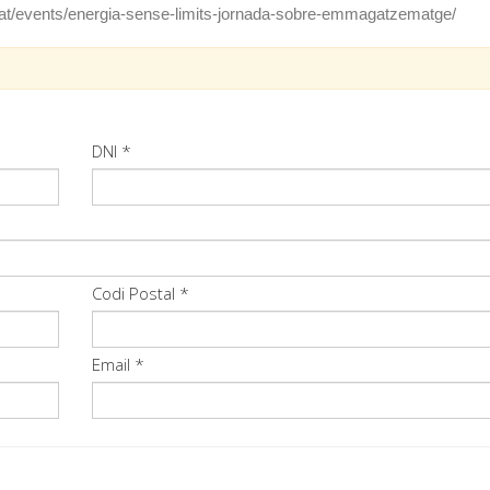
at/events/energia-sense-limits-jornada-sobre-emmagatzematge/
DNI *
Codi Postal *
Email *