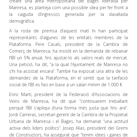
creant una àrea metropolitana del Bages liderada per
Manresa, es planteja com una possible idea per fer front a
la caiguda d’ingressos generada per la davallada
demogràfica.
A la roda de premsa d’aquest matí hi han participat
representants d’algunes de les entitats membres de la
Plataforma. Pere Casals, president de la Cambra de
Comerç de Manresa, ha insistit en la demanda de rebaixar
l’IBI un 5% anual, fins ajustar-lo als valors reals de mercat.
Una petició, ha dit, “a la qual l’Ajuntament de Manresa no
s’hi ha acostat encara”. També ha exposat una altra de les
demandes de la Plataforma, en el sentit que la tarifació
social de l’IBI es faci en base a un salari mínim de 1.000 €.
Enric Martí, president de la Federació d’Associacions de
Veïns de Manresa, ha dit que “continuarem treballant
perquè l’IBI s’apliqui d’una forma més justa que fins ara”.
Jordi Carreras, secretari gerent de la Cambra de la Propietat
Urbana de Manresa i el Bages, ha demanat “una actitud
activa dels líders polítics”. Josep Alías, president del Gremi
de Constructors, ha assegurat que “tenim idees i ganes de