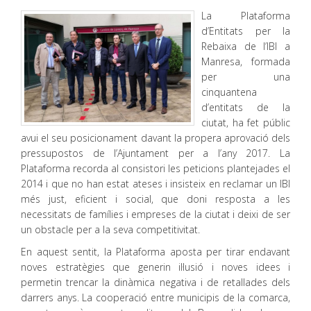
La Plataforma
d’Entitats per la
Rebaixa de l’IBI a
Manresa, formada
per una
cinquantena
d’entitats de la
ciutat, ha fet públic
avui el seu posicionament davant la propera aprovació dels
pressupostos de l’Ajuntament per a l’any 2017. La
Plataforma recorda al consistori les peticions plantejades el
2014 i que no han estat ateses i insisteix en reclamar un IBI
més just, eficient i social, que doni resposta a les
necessitats de famílies i empreses de la ciutat i deixi de ser
un obstacle per a la seva competitivitat.
En aquest sentit, la Plataforma aposta per tirar endavant
noves estratègies que generin il·lusió i noves idees i
permetin trencar la dinàmica negativa i de retallades dels
darrers anys. La cooperació entre municipis de la comarca,