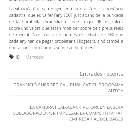
La situació té el seu origen en una revisió de la ponència
cadastral que es va fer l’any 2007 just abans de la punxada
de la bombolla immobiliària i que fa que l’IBI es calculi
sobre uns valors que estan molt per sobre dels preus reals
de mercat. Això afecta no només els rebuts de l’IBI que
cada any han de pagar propietaris i llogaters, sinó també a
operacions com compravendes o herències.
IBI
|
Manresa
Entrades recents
TRANSICIÓ ENERGÈTICA – PUBLICAT EL PROGRAMA
AUTO+
LA CAMBRA I CAIXABANK REFORCEN LA SEVA
COL·LABORACIÓ PER IMPULSAR LA COMPETITIVITAT
EMPRESARIAL DEL BAGES