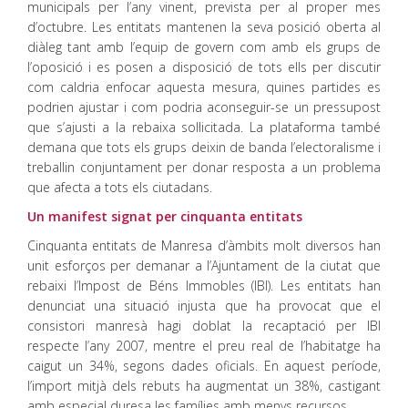
municipals per l’any vinent, prevista per al proper mes
d’octubre. Les entitats mantenen la seva posició oberta al
diàleg tant amb l’equip de govern com amb els grups de
l’oposició i es posen a disposició de tots ells per discutir
com caldria enfocar aquesta mesura, quines partides es
podrien ajustar i com podria aconseguir-se un pressupost
que s’ajusti a la rebaixa sol·licitada. La plataforma també
demana que tots els grups deixin de banda l’electoralisme i
treballin conjuntament per donar resposta a un problema
que afecta a tots els ciutadans.
Un manifest signat per cinquanta entitats
Cinquanta entitats de Manresa d’àmbits molt diversos han
unit esforços per demanar a l’Ajuntament de la ciutat que
rebaixi l’Impost de Béns Immobles (IBI). Les entitats han
denunciat una situació injusta que ha provocat que el
consistori manresà hagi doblat la recaptació per IBI
respecte l’any 2007, mentre el preu real de l’habitatge ha
caigut un 34%, segons dades oficials. En aquest període,
l’import mitjà dels rebuts ha augmentat un 38%, castigant
amb especial duresa les famílies amb menys recursos.