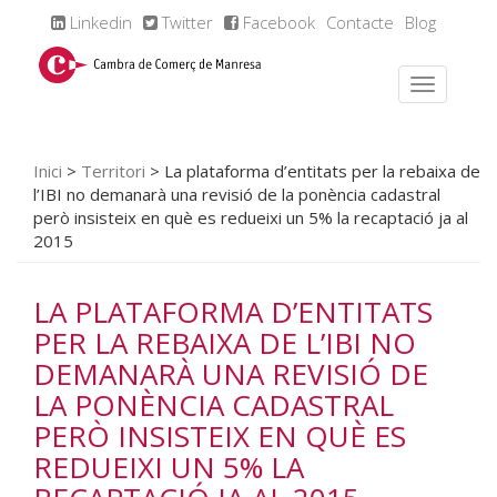
Linkedin
Twitter
Facebook
Contacte
Blog
Inici
>
Territori
>
La plataforma d’entitats per la rebaixa de
l’IBI no demanarà una revisió de la ponència cadastral
però insisteix en què es redueixi un 5% la recaptació ja al
2015
LA PLATAFORMA D’ENTITATS
PER LA REBAIXA DE L’IBI NO
DEMANARÀ UNA REVISIÓ DE
LA PONÈNCIA CADASTRAL
PERÒ INSISTEIX EN QUÈ ES
REDUEIXI UN 5% LA