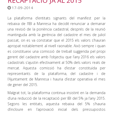
RECAPTACIÓ JA AL 2015
17-09-2014
La plataforma d’entitats signants del manifest per la
rebaixa de l’IBI a Manresa ha decidit renunciar a demanar
una revisió de la ponència cadastral, després de la reunió
mantinguda amb la gerència del cadastre el mes de juliol
passat, on es va constatar que el 2015 els valors s’hauran
apropat notablement al nivell raonable. Això sempre i quan
es constitueixi una comissió de treball suggerida pel propi
gerent del cadastre amb l’objectiu que l’any 2016 els valors
cadastrals s’ajustin efectivament al 50% dels valors reals de
mercat. Aquesta comissió ha d’estar constituïda per
representants de la plataforma, del cadastre i de
l’Ajuntament de Manresa i hauria d’estar operativa el mes
de gener del 2015.
Malgrat tot, la plataforma continua insistint en la demanda
d’una reducció de la recaptació per IBI del 5% ja l’any 2015.
Segons les entitats, aquesta rebaixa del 5% s’hauria
d’incloure en l’aprovació inicial dels pressupostos