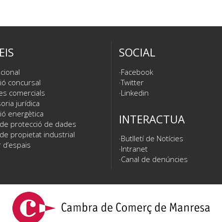
EIS
SOCIAL
cional
Facebook
ió concursal
Twitter
es comercials
Linkedin
ria jurídica
ió energètica
INTERACTUA
 de protecció de dades
de propietat industrial
Butlletí de Notícies
 d’espais
Intranet
Canal de denúncies