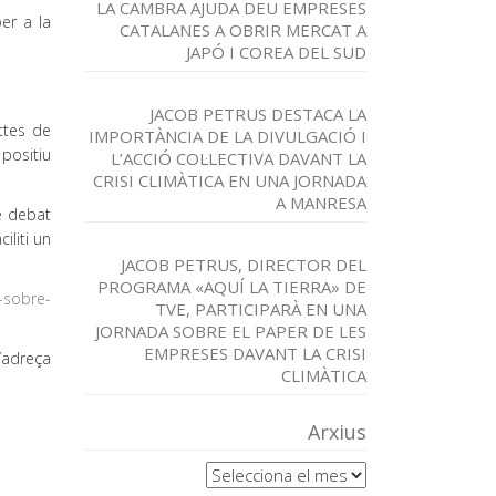
LA CAMBRA AJUDA DEU EMPRESES
er a la
CATALANES A OBRIR MERCAT A
JAPÓ I COREA DEL SUD
JACOB PETRUS DESTACA LA
ctes de
IMPORTÀNCIA DE LA DIVULGACIÓ I
 positiu
L’ACCIÓ COL·LECTIVA DAVANT LA
CRISI CLIMÀTICA EN UNA JORNADA
A MANRESA
e debat
iliti un
JACOB PETRUS, DIRECTOR DEL
PROGRAMA «AQUÍ LA TIERRA» DE
s-sobre-
TVE, PARTICIPARÀ EN UNA
JORNADA SOBRE EL PAPER DE LES
EMPRESES DAVANT LA CRISI
l’adreça
CLIMÀTICA
Arxius
Arxius