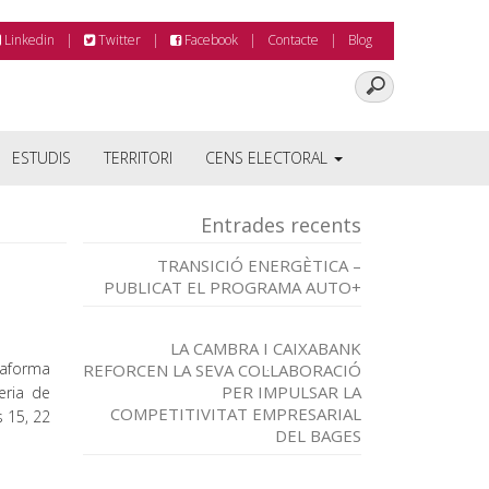
Linkedin
Twitter
Facebook
Contacte
Blog
ESTUDIS
TERRITORI
CENS ELECTORAL
Entrades recents
TRANSICIÓ ENERGÈTICA –
PUBLICAT EL PROGRAMA AUTO+
LA CAMBRA I CAIXABANK
ataforma
REFORCEN LA SEVA COL·LABORACIÓ
PER IMPULSAR LA
yeria de
COMPETITIVITAT EMPRESARIAL
 15, 22
DEL BAGES