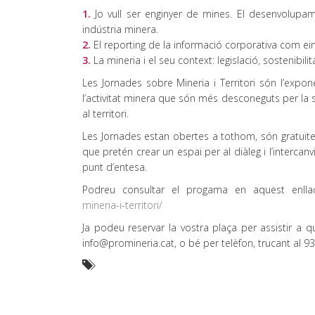
1.
Jo vull ser enginyer de mines. El desenvolupame
indústria minera.
2.
El reporting de la informació corporativa com ein
3.
La mineria i el seu context: legislació, sostenibilit
Les Jornades sobre Mineria i Territori són l’exp
l’activitat minera que són més desconeguts per la s
al territori.
Les Jornades estan obertes a tothom, són gratuïte
que pretén crear un espai per al diàleg i l’intercan
punt d’entesa.
Podreu consultar el progama en aquest enll
mineria-i-territori/
Ja podeu reservar la vostra plaça per assistir a q
info@promineria.cat, o bé per telèfon, trucant al 9