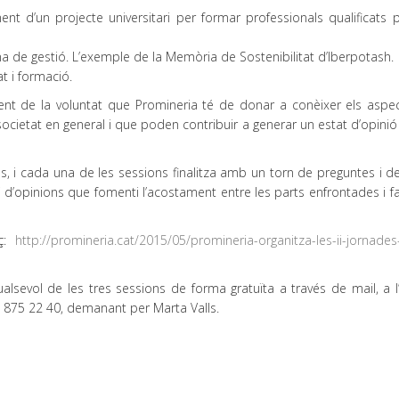
nt d’un projecte universitari per formar professionals qualificats p
a de gestió. L’exemple de la Memòria de Sostenibilitat d’Iberpotash.
at i formació.
onent de la voluntat que Promineria té de donar a conèixer els aspe
ocietat en general i que poden contribuir a generar un estat d’opinió
s, i cada una de les sessions finalitza amb un torn de preguntes i d
vi d’opinions que fomenti l’acostament entre les parts enfrontades i fac
aç:
http://promineria.cat/2015/05/promineria-organitza-les-ii-jornade
ualsevol de les tres sessions de forma gratuïta a través de mail, a 
3 875 22 40, demanant per Marta Valls.