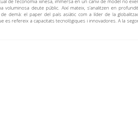
t actual de l’economia xinesa, immersa en un canvi de model no ex
una voluminosa deute públic. Així mateix, s’analitzen en profundi
de demà: el paper del país asiàtic com a líder de la globalitzaci
es refereix a capacitats tecnològiques i innovadores. A la sego