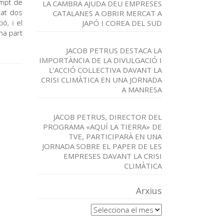
empt de
LA CAMBRA AJUDA DEU EMPRESES
tat dos
CATALANES A OBRIR MERCAT A
ó, i el
JAPÓ I COREA DEL SUD
na part
JACOB PETRUS DESTACA LA
IMPORTÀNCIA DE LA DIVULGACIÓ I
L’ACCIÓ COL·LECTIVA DAVANT LA
CRISI CLIMÀTICA EN UNA JORNADA
A MANRESA
JACOB PETRUS, DIRECTOR DEL
PROGRAMA «AQUÍ LA TIERRA» DE
TVE, PARTICIPARÀ EN UNA
JORNADA SOBRE EL PAPER DE LES
EMPRESES DAVANT LA CRISI
CLIMÀTICA
Arxius
Arxius