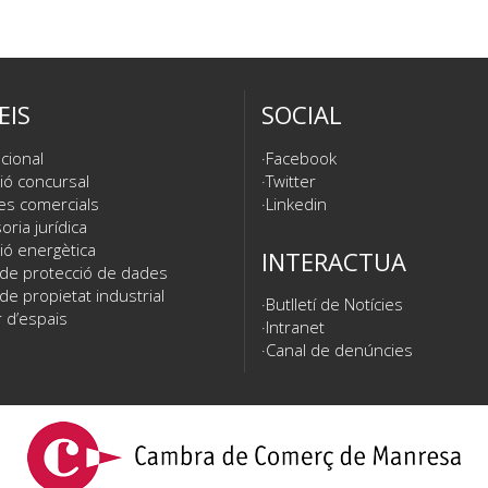
EIS
SOCIAL
cional
Facebook
ió concursal
Twitter
es comercials
Linkedin
ria jurídica
ió energètica
INTERACTUA
 de protecció de dades
de propietat industrial
Butlletí de Notícies
 d’espais
Intranet
Canal de denúncies