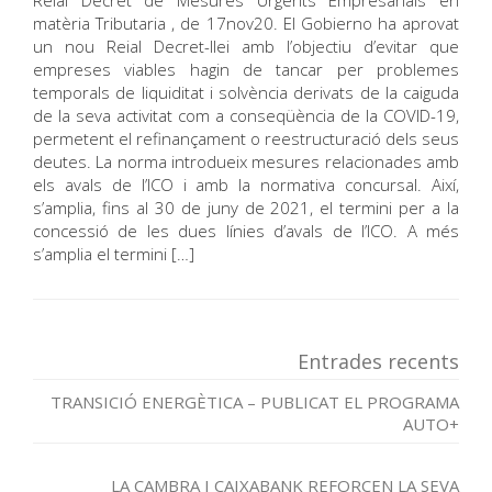
Reial Decret de Mesures Urgents Empresarials en
matèria Tributaria , de 17nov20. El Gobierno ha aprovat
un nou Reial Decret-llei amb l’objectiu d’evitar que
empreses viables hagin de tancar per problemes
temporals de liquiditat i solvència derivats de la caiguda
de la seva activitat com a conseqüència de la COVID-19,
permetent el refinançament o reestructuració dels seus
deutes. La norma introdueix mesures relacionades amb
els avals de l’ICO i amb la normativa concursal. Així,
s’amplia, fins al 30 de juny de 2021, el termini per a la
concessió de les dues línies d’avals de l’ICO. A més
s’amplia el termini […]
Entrades recents
TRANSICIÓ ENERGÈTICA – PUBLICAT EL PROGRAMA
AUTO+
LA CAMBRA I CAIXABANK REFORCEN LA SEVA