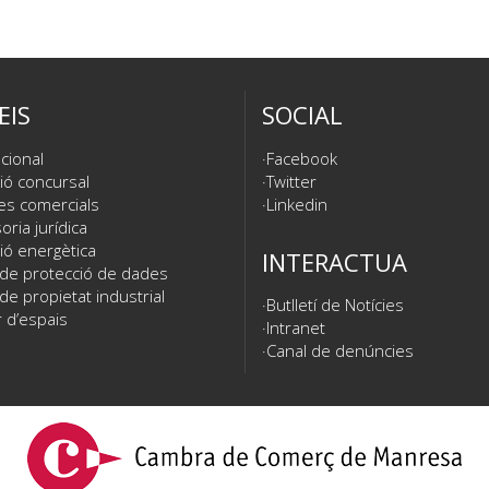
EIS
SOCIAL
cional
Facebook
ió concursal
Twitter
es comercials
Linkedin
ria jurídica
ió energètica
INTERACTUA
 de protecció de dades
de propietat industrial
Butlletí de Notícies
 d’espais
Intranet
Canal de denúncies