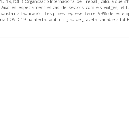
19, l’OIT ( Organització Internacional del Treball ) calcula que s’h
Això és especialment el cas de sectors com els viatges, el t
 minorista i la fabricació. Les pimes representen el 99% de les e
ia COVID-19 ha afectat amb un grau de gravetat variable a tot 