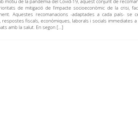
mb motiu de la pandèmia del Covid-19, aquest conjunt de recoma
ritats de mitigació de l’impacte socioeconòmic de la crisi, facil
ement. Aquestes recomanacions -adaptades a cada país- se ce
respostes fiscals, econòmiques, laborals i socials immediates a la
ats amb la salut. En segon […]