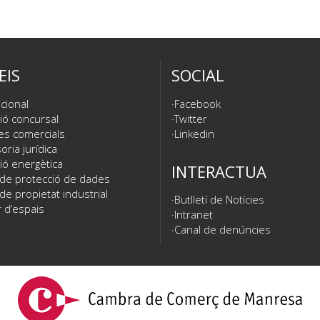
EIS
SOCIAL
cional
Facebook
ió concursal
Twitter
es comercials
Linkedin
ria jurídica
ió energètica
INTERACTUA
 de protecció de dades
de propietat industrial
Butlletí de Notícies
 d’espais
Intranet
Canal de denúncies