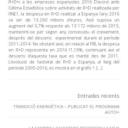
R+D+i a les empreses espanyoles 2016 D’acord amb
l’última Estadística sobre activitats de R+D realitzada per
l’INE1, la despesa en R+D realitzat a Espanya l’any 2016
va ser de 13.260 milions d’euros. Això suposa un
augment del 0,7% respecte als 13.172 milions de 2015,
mantenint-se per segon any consecutiu el creixement,
després del descens experimentat durant el període
2011-2014. No obstant això, en relació al PIB, la despesa
en R+D representa en 2016 l’1,19%, continuant així el
descens d’aquesta taxa que es manté des de 2011.
L’evolució de l’activitat de R+D a Espanya, al llarg del
període 2005-2016, es mostra en el gràfic 1 […]
Entrades recents
TRANSICIÓ ENERGÈTICA – PUBLICAT EL PROGRAMA
AUTO+