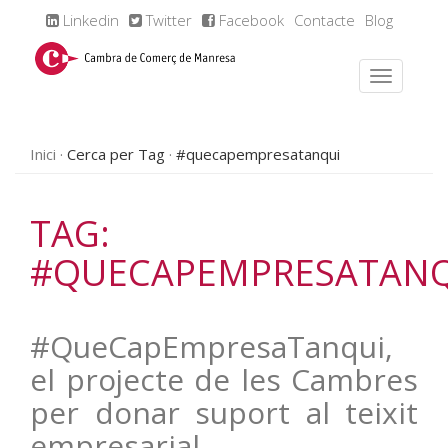
Linkedin
Twitter
Facebook
Contacte
Blog
Inici
Cerca per Tag
#quecapempresatanqui
TAG:
#QUECAPEMPRESATAN
#QueCapEmpresaTanqui,
el projecte de les Cambres
per donar suport al teixit
empresarial