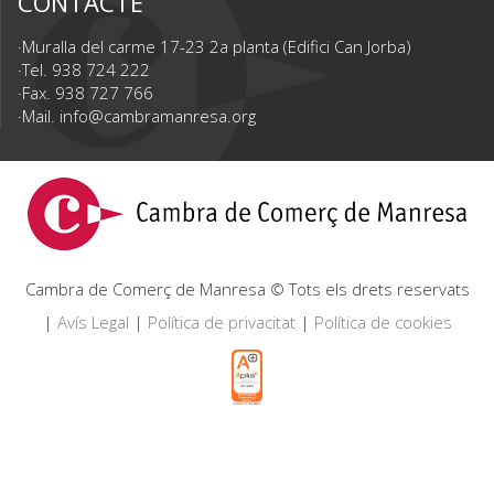
CONTACTE
Muralla del carme 17-23 2a planta (Edifici Can Jorba)
Tel. 938 724 222
Fax. 938 727 766
Mail.
info@cambramanresa.org
Cambra de Comerç de Manresa © Tots els drets reservats
|
Avís Legal
|
Política de privacitat
|
Política de cookies