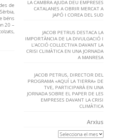
LA CAMBRA AJUDA DEU EMPRESES
ades de
CATALANES A OBRIR MERCAT A
Sèrbia,
JAPÓ I COREA DEL SUD
de béns
un 20 –
olzats,
JACOB PETRUS DESTACA LA
IMPORTÀNCIA DE LA DIVULGACIÓ I
L’ACCIÓ COL·LECTIVA DAVANT LA
CRISI CLIMÀTICA EN UNA JORNADA
A MANRESA
JACOB PETRUS, DIRECTOR DEL
PROGRAMA «AQUÍ LA TIERRA» DE
TVE, PARTICIPARÀ EN UNA
JORNADA SOBRE EL PAPER DE LES
EMPRESES DAVANT LA CRISI
CLIMÀTICA
Arxius
Arxius