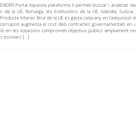
NDER Portal Aquesta plataforma li permet buscar i analitzar d
 de la UE, Noruega, les institucions de la UE, Islàndia, Suïssa, 
roducte Interior Brut de la UE es gasta cada any en l’adquisició 
la corrupció augmenta el cost dels contractes governamentals en 
 en les licitacions comprometi objectius públics àmpliament rec
is escolars […]