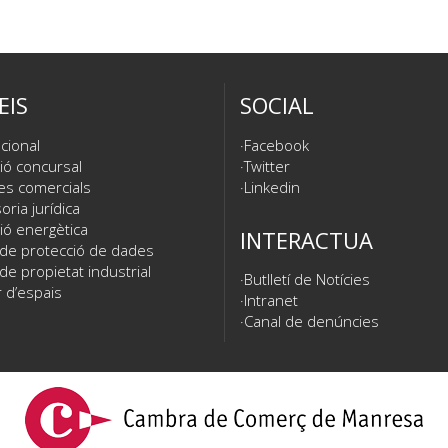
EIS
SOCIAL
cional
Facebook
ió concursal
Twitter
es comercials
Linkedin
ria jurídica
ió energètica
INTERACTUA
 de protecció de dades
de propietat industrial
Butlletí de Notícies
 d’espais
Intranet
Canal de denúncies