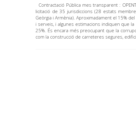
Contractació Pública mes transparent : OPENTE
licitació de 35 jurisdiccions (28 estats membres
Geòrgia i Armènia). Aproximadament el 15% del P
i serveis, i algunes estimacions indiquen que 
25%. És encara més preocupant que la corrupció
com la construcció de carreteres segures, edific