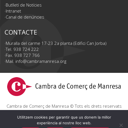
Butlletí de Notícies
Intranet
Canal de denúncies
CONTACTE
Muralla del carme 17-23 2a planta (Edifici Can Jorba)
Tel. 938 724 222
Fax. 938 727 766
Mail.
info@cambramanresa.org
Cambra de Comerç de Manresa © Tots els drets reservats
|
Avís Legal
|
Política de privacitat
|
Política de cookies
Utilitzem cookies per garantir que us donem la millor
experiència al nostre lloc web.