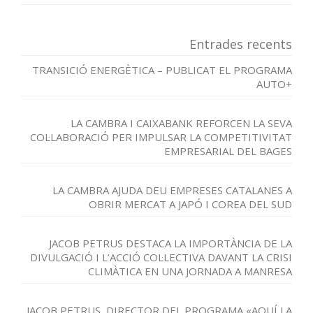
Entrades recents
TRANSICIÓ ENERGÈTICA – PUBLICAT EL PROGRAMA
AUTO+
LA CAMBRA I CAIXABANK REFORCEN LA SEVA
COL·LABORACIÓ PER IMPULSAR LA COMPETITIVITAT
EMPRESARIAL DEL BAGES
LA CAMBRA AJUDA DEU EMPRESES CATALANES A
OBRIR MERCAT A JAPÓ I COREA DEL SUD
JACOB PETRUS DESTACA LA IMPORTÀNCIA DE LA
DIVULGACIÓ I L’ACCIÓ COL·LECTIVA DAVANT LA CRISI
CLIMÀTICA EN UNA JORNADA A MANRESA
JACOB PETRUS, DIRECTOR DEL PROGRAMA «AQUÍ LA