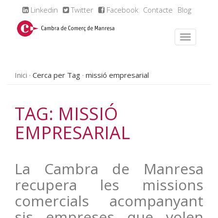
Linkedin
Twitter
Facebook
Contacte
Blog
Inici
Cerca per Tag
missió empresarial
TAG: MISSIÓ
EMPRESARIAL
La Cambra de Manresa
recupera les missions
comercials acompanyant
sis empreses que volen