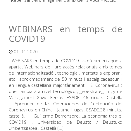
Repensant el Management, amb Genis Roca – ACCIÓ
WEBINARS en temps de
COVID19
01-04-2020
WEBINARS en temps de COVID19 Us oferim en aquest
apartat Webinars de lliure accés relacionats amb temes
de internacionalització , tecnologia , mercats a explorar ,
etc , aproximadament de 50 minuts i escaig cadascun i
en llengua castellana majoritàriament. El Coronavirus :
que cambiará a nivel tecnológico , geoestratégico , y de
Management. Xavier Ferràs . ESADE . 46 minuts . Castellà
Aprender de las Operaciones de Contención del
Coronavirus en China . Jaume Hugas. ESADE.38 minuts.
castellà. Guillermo Dorronsoro. La economía tras el
COVID19 . Universidad de Deusto / Deustuko
Unibertsitatea . Castellà […]