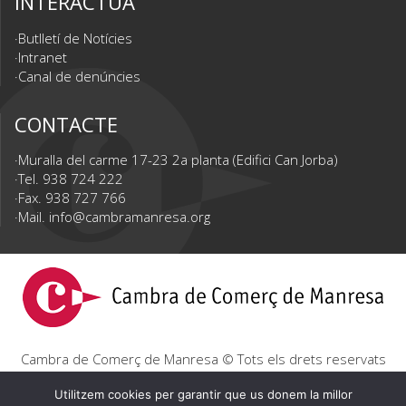
INTERACTUA
Butlletí de Notícies
Intranet
Canal de denúncies
CONTACTE
Muralla del carme 17-23 2a planta (Edifici Can Jorba)
Tel. 938 724 222
Fax. 938 727 766
Mail.
info@cambramanresa.org
Cambra de Comerç de Manresa © Tots els drets reservats
|
Avís Legal
|
Política de privacitat
|
Política de cookies
Utilitzem cookies per garantir que us donem la millor