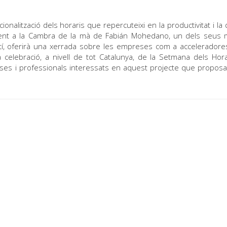
onalització dels horaris que repercuteixi en la productivitat i la q
inent a la Cambra de la mà de Fabián Mohedano, un dels seus
atí, oferirà una xerrada sobre les empreses com a acceleradore
celebració, a nivell de tot Catalunya, de la Setmana dels Hora
reses i professionals interessats en aquest projecte que proposa