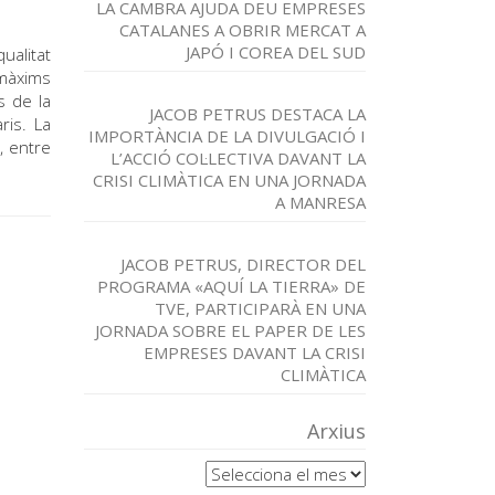
LA CAMBRA AJUDA DEU EMPRESES
CATALANES A OBRIR MERCAT A
JAPÓ I COREA DEL SUD
ualitat
 màxims
s de la
JACOB PETRUS DESTACA LA
ris. La
IMPORTÀNCIA DE LA DIVULGACIÓ I
, entre
L’ACCIÓ COL·LECTIVA DAVANT LA
CRISI CLIMÀTICA EN UNA JORNADA
A MANRESA
JACOB PETRUS, DIRECTOR DEL
PROGRAMA «AQUÍ LA TIERRA» DE
TVE, PARTICIPARÀ EN UNA
JORNADA SOBRE EL PAPER DE LES
EMPRESES DAVANT LA CRISI
CLIMÀTICA
Arxius
Arxius