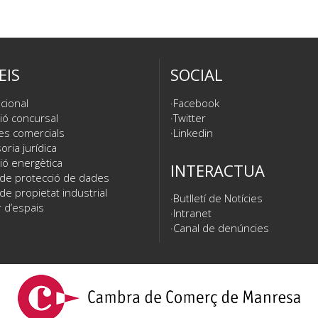
EIS
SOCIAL
cional
Facebook
ió concursal
Twitter
es comercials
Linkedin
ria jurídica
ió energètica
INTERACTUA
 de protecció de dades
de propietat industrial
Butlletí de Notícies
 d’espais
Intranet
Canal de denúncies