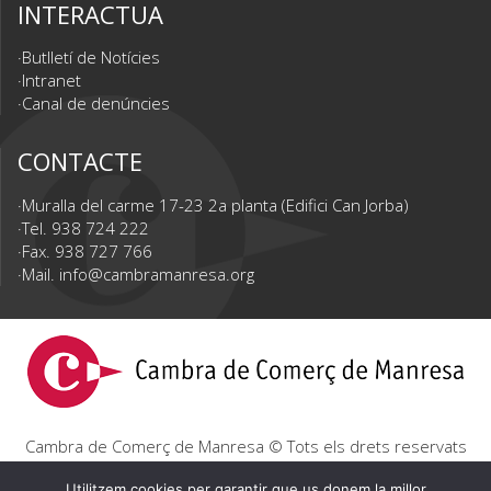
INTERACTUA
Butlletí de Notícies
Intranet
Canal de denúncies
CONTACTE
Muralla del carme 17-23 2a planta (Edifici Can Jorba)
Tel. 938 724 222
Fax. 938 727 766
Mail.
info@cambramanresa.org
Cambra de Comerç de Manresa © Tots els drets reservats
|
Avís Legal
|
Política de privacitat
|
Política de cookies
Utilitzem cookies per garantir que us donem la millor