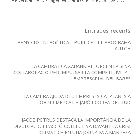
Repensant el Management, amb Genis Roca – ACCIÓ
Entrades recents
TRANSICIÓ ENERGÈTICA – PUBLICAT EL PROGRAMA
AUTO+
LA CAMBRA I CAIXABANK REFORCEN LA SEVA
COL·LABORACIÓ PER IMPULSAR LA COMPETITIVITAT
EMPRESARIAL DEL BAGES
LA CAMBRA AJUDA DEU EMPRESES CATALANES A
OBRIR MERCAT A JAPÓ I COREA DEL SUD
JACOB PETRUS DESTACA LA IMPORTÀNCIA DE LA
DIVULGACIÓ I L’ACCIÓ COL·LECTIVA DAVANT LA CRISI
CLIMÀTICA EN UNA JORNADA A MANRESA