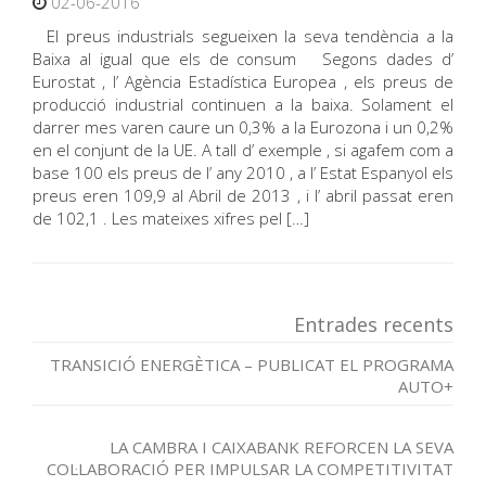
02-06-2016
El preus industrials segueixen la seva tendència a la
Baixa al igual que els de consum Segons dades d’
Eurostat , l’ Agència Estadística Europea , els preus de
producció industrial continuen a la baixa. Solament el
darrer mes varen caure un 0,3% a la Eurozona i un 0,2%
en el conjunt de la UE. A tall d’ exemple , si agafem com a
base 100 els preus de l’ any 2010 , a l’ Estat Espanyol els
preus eren 109,9 al Abril de 2013 , i l’ abril passat eren
de 102,1 . Les mateixes xifres pel […]
Entrades recents
TRANSICIÓ ENERGÈTICA – PUBLICAT EL PROGRAMA
AUTO+
LA CAMBRA I CAIXABANK REFORCEN LA SEVA
COL·LABORACIÓ PER IMPULSAR LA COMPETITIVITAT