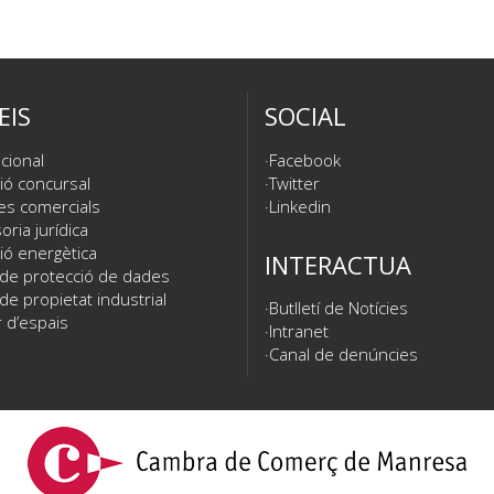
EIS
SOCIAL
cional
Facebook
ió concursal
Twitter
es comercials
Linkedin
ria jurídica
ió energètica
INTERACTUA
 de protecció de dades
de propietat industrial
Butlletí de Notícies
 d’espais
Intranet
Canal de denúncies