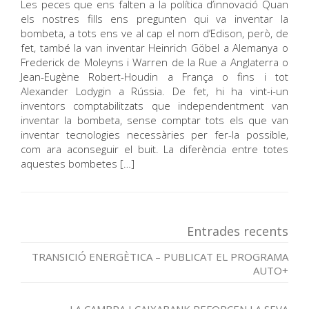
Les peces que ens falten a la política d’innovació Quan
els nostres fills ens pregunten qui va inventar la
bombeta, a tots ens ve al cap el nom d’Edison, però, de
fet, també la van inventar Heinrich Göbel a Alemanya o
Frederick de Moleyns i Warren de la Rue a Anglaterra o
Jean-Eugène Robert-Houdin a França o fins i tot
Alexander Lodygin a Rússia. De fet, hi ha vint-i-un
inventors comptabilitzats que independentment van
inventar la bombeta, sense comptar tots els que van
inventar tecnologies necessàries per fer-la possible,
com ara aconseguir el buit. La diferència entre totes
aquestes bombetes […]
Entrades recents
TRANSICIÓ ENERGÈTICA – PUBLICAT EL PROGRAMA
AUTO+