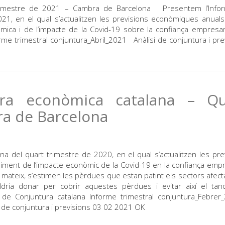
 trimestre de 2021 – Cambra de Barcelona Presentem l’Info
021, en el qual s’actualitzen les previsions econòmiques anual
mica i de l’impacte de la Covid-19 sobre la confiança empresar
rme trimestral conjuntura_Abril_2021 Anàlisi de conjuntura i pre
ra econòmica catalana – Qu
ra de Barcelona
a del quart trimestre de 2020, en el qual s’actualitzen les pre
ment de l’impacte econòmic de la Covid-19 en la confiança empr
xí mateix, s’estimen les pèrdues que estan patint els sectors afect
aldria donar per cobrir aquestes pèrdues i evitar així el ta
 Conjuntura catalana Informe trimestral conjuntura_Febre
 de conjuntura i previsions 03 02 2021 OK