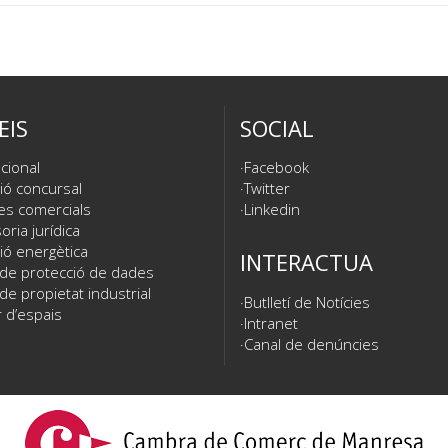
EIS
SOCIAL
cional
Facebook
ió concursal
Twitter
es comercials
Linkedin
ria jurídica
ió energètica
INTERACTUA
 de protecció de dades
de propietat industrial
Butlletí de Notícies
 d’espais
Intranet
Canal de denúncies