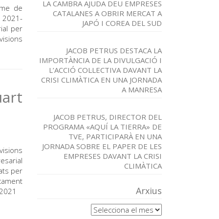
LA CAMBRA AJUDA DEU EMPRESES
rme de
CATALANES A OBRIR MERCAT A
s 2021-
JAPÓ I COREA DEL SUD
ial per
visions
JACOB PETRUS DESTACA LA
IMPORTÀNCIA DE LA DIVULGACIÓ I
L’ACCIÓ COL·LECTIVA DAVANT LA
CRISI CLIMÀTICA EN UNA JORNADA
A MANRESA
art
JACOB PETRUS, DIRECTOR DEL
PROGRAMA «AQUÍ LA TIERRA» DE
TVE, PARTICIPARÀ EN UNA
JORNADA SOBRE EL PAPER DE LES
visions
EMPRESES DAVANT LA CRISI
esarial
CLIMÀTICA
ats per
ncament
Arxius
r_2021
Arxius