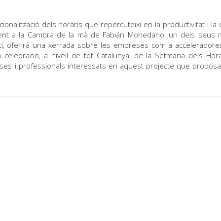
onalització dels horaris que repercuteixi en la productivitat i la q
inent a la Cambra de la mà de Fabián Mohedano, un dels seus
atí, oferirà una xerrada sobre les empreses com a acceleradore
celebració, a nivell de tot Catalunya, de la Setmana dels Hora
reses i professionals interessats en aquest projecte que proposa