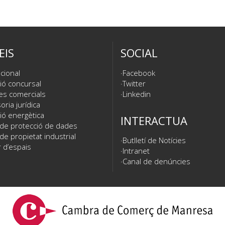
EIS
SOCIAL
cional
Facebook
ió concursal
Twitter
es comercials
Linkedin
ria jurídica
ió energètica
INTERACTUA
 de protecció de dades
de propietat industrial
Butlletí de Notícies
 d’espais
Intranet
Canal de denúncies