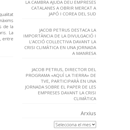
LA CAMBRA AJUDA DEU EMPRESES
CATALANES A OBRIR MERCAT A
JAPÓ I COREA DEL SUD
ualitat
 màxims
s de la
JACOB PETRUS DESTACA LA
ris. La
IMPORTÀNCIA DE LA DIVULGACIÓ I
, entre
L’ACCIÓ COL·LECTIVA DAVANT LA
CRISI CLIMÀTICA EN UNA JORNADA
A MANRESA
JACOB PETRUS, DIRECTOR DEL
PROGRAMA «AQUÍ LA TIERRA» DE
TVE, PARTICIPARÀ EN UNA
JORNADA SOBRE EL PAPER DE LES
EMPRESES DAVANT LA CRISI
CLIMÀTICA
Arxius
Arxius