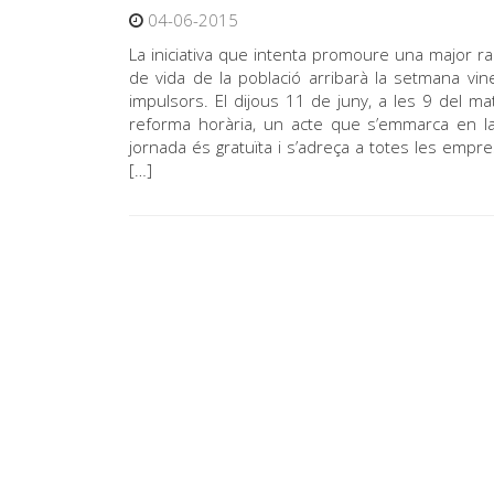
04-06-2015
La iniciativa que intenta promoure una major raci
de vida de la població arribarà la setmana v
impulsors. El dijous 11 de juny, a les 9 del m
reforma horària, un acte que s’emmarca en la 
jornada és gratuïta i s’adreça a totes les emp
[…]