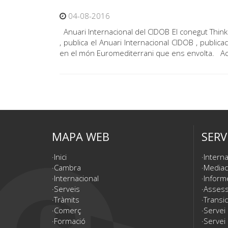
04-08-2016
Anuari Internacional del CIDOB El conegut Thin
, publica el Anuari Internacional CIDOB , public
en el món Euromediterrani que ens envolta. Acc
MAPA WEB
SERV
Inici
Interna
Cambra
Mediac
Internacional
Inform
Serveis
Assesso
Tràmits
Transic
Comerç
Servei
Formació
Servei 