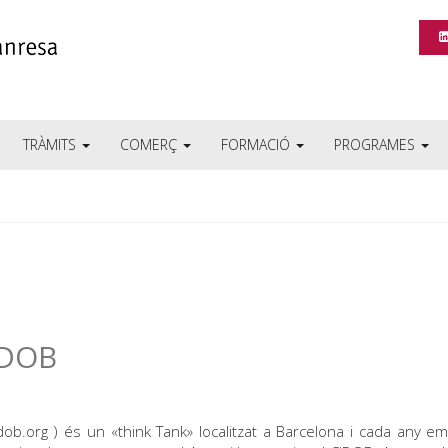
TRÀMITS
COMERÇ
FORMACIÓ
PROGRAMES
IDOB
b.org ) és un «think Tank» localitzat a Barcelona i cada any e