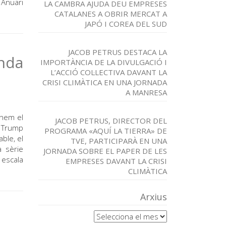
 Anuari
LA CAMBRA AJUDA DEU EMPRESES
CATALANES A OBRIR MERCAT A
JAPÓ I COREA DEL SUD
JACOB PETRUS DESTACA LA
nda
IMPORTÀNCIA DE LA DIVULGACIÓ I
L’ACCIÓ COL·LECTIVA DAVANT LA
CRISI CLIMÀTICA EN UNA JORNADA
A MANRESA
inem el
JACOB PETRUS, DIRECTOR DEL
n Trump
PROGRAMA «AQUÍ LA TIERRA» DE
ble, el
TVE, PARTICIPARÀ EN UNA
a sèrie
JORNADA SOBRE EL PAPER DE LES
 escala
EMPRESES DAVANT LA CRISI
CLIMÀTICA
Arxius
Arxius