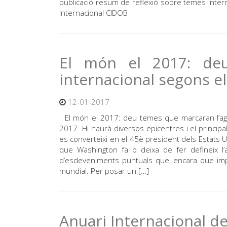
publicació resum de reflexió sobre temes intern
Internacional CIDOB
El món el 2017: de
internacional segons e
12-01-2017
El món el 2017: deu temes que marcaran l’age
2017. Hi haurà diversos epicentres i el princi
es converteixi en el 45è president dels Estats U
que Washington fa o deixa de fer defineix l’
d’esdeveniments puntuals que, encara que impr
mundial. Per posar un […]
Anuari Internacional d