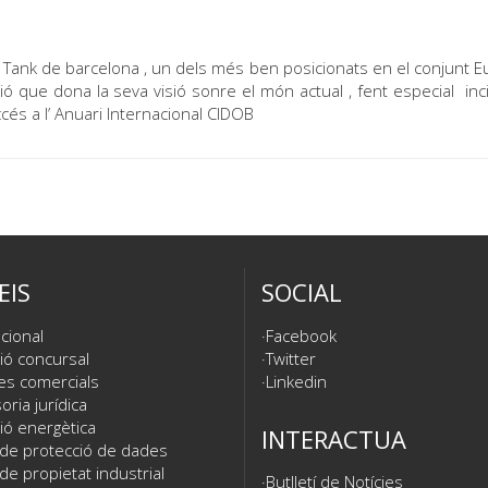
k Tank de barcelona , un dels més ben posicionats en el conjunt 
ació que dona la seva visió sonre el món actual , fent especial inc
és a l’ Anuari Internacional CIDOB
EIS
SOCIAL
cional
Facebook
ió concursal
Twitter
es comercials
Linkedin
ria jurídica
ió energètica
INTERACTUA
 de protecció de dades
de propietat industrial
Butlletí de Notícies