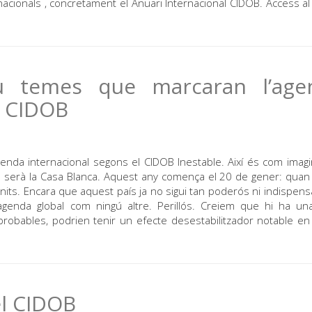
acionals , concretament el Anuari Internacional CIDOB. Access al
u temes que marcaran l’age
l CIDOB
nda internacional segons el CIDOB Inestable. Així és com imag
pal serà la Casa Blanca. Aquest any comença el 20 de gener: qua
nits. Encara que aquest país ja no sigui tan poderós ni indispensa
agenda global com ningú altre. Perillós. Creiem que hi ha un
obables, podrien tenir un efecte desestabilitzador notable en
el CIDOB