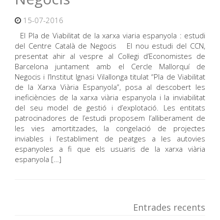
15-07-2016
El Pla de Viabilitat de la xarxa viaria espanyola : estudi
del Centre Català de Negocis El nou estudi del CCN,
presentat ahir al vespre al Col·legi d’Economistes de
Barcelona juntament amb el Cercle Mallorquí de
Negocis i l’Institut Ignasi Vilallonga titulat “Pla de Viabilitat
de la Xarxa Viària Espanyola”, posa al descobert les
ineficiències de la xarxa viària espanyola i la inviabilitat
del seu model de gestió i d’explotació. Les entitats
patrocinadores de l’estudi proposem l’alliberament de
les vies amortitzades, la congelació de projectes
inviables i l’establiment de peatges a les autovies
espanyoles a fi que els usuaris de la xarxa viària
espanyola […]
Entrades recents