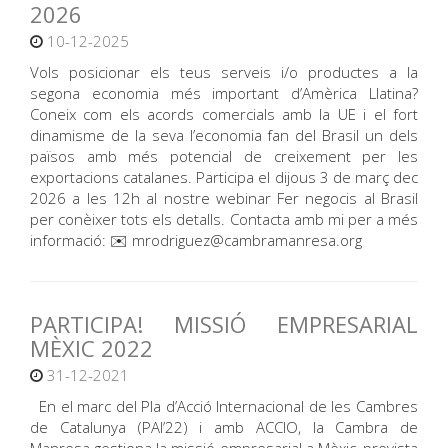
2026
10-12-2025
Vols posicionar els teus serveis i/o productes a la
segona economia més important d’Amèrica Llatina?
Coneix com els acords comercials amb la UE i el fort
dinamisme de la seva l’economia fan del Brasil un dels
països amb més potencial de creixement per les
exportacions catalanes. Participa el dijous 3 de març dec
2026 a les 12h al nostre webinar Fer negocis al Brasil
per conèixer tots els detalls. Contacta amb mi per a més
informació: ✉️ mrodriguez@cambramanresa.org
PARTICIPA! MISSIÓ EMPRESARIAL
MÈXIC 2022
31-12-2021
En el marc del Pla d’Acció Internacional de les Cambres
de Catalunya (PAI’22) i amb ACCIO, la Cambra de