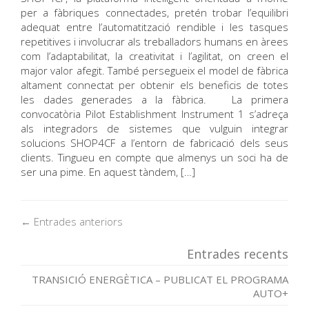
per a fàbriques connectades, pretén trobar l’equilibri
adequat entre l’automatització rendible i les tasques
repetitives i involucrar als treballadors humans en àrees
com l’adaptabilitat, la creativitat i l’agilitat, on creen el
major valor afegit. També persegueix el model de fàbrica
altament connectat per obtenir els beneficis de totes
les dades generades a la fàbrica. La primera
convocatòria Pilot Establishment Instrument 1 s’adreça
als integradors de sistemes que vulguin integrar
solucions SHOP4CF a l’entorn de fabricació dels seus
clients. Tingueu en compte que almenys un soci ha de
ser una pime. En aquest tàndem, […]
← Entrades anteriors
Entrades recents
TRANSICIÓ ENERGÈTICA – PUBLICAT EL PROGRAMA
AUTO+