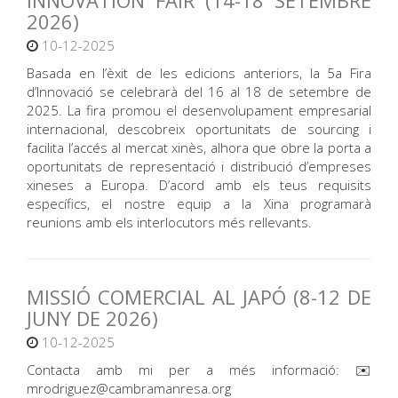
INNOVATION FAIR (14-18 SETEMBRE
2026)
10-12-2025
Basada en l’èxit de les edicions anteriors, la 5a Fira
d’Innovació se celebrarà del 16 al 18 de setembre de
2025. La fira promou el desenvolupament empresarial
internacional, descobreix oportunitats de sourcing i
facilita l’accés al mercat xinès, alhora que obre la porta a
oportunitats de representació i distribució d’empreses
xineses a Europa. D’acord amb els teus requisits
específics, el nostre equip a la Xina programarà
reunions amb els interlocutors més rellevants.
MISSIÓ COMERCIAL AL JAPÓ (8-12 DE
JUNY DE 2026)
10-12-2025
Contacta amb mi per a més informació: ✉️
mrodriguez@cambramanresa.org