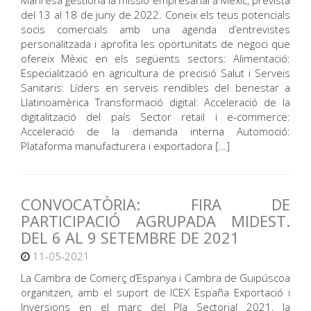
Manresa gestiona la missió empresarial a Mèxic, prevista
del 13 al 18 de juny de 2022. Coneix els teus potencials
socis comercials amb una agenda d’entrevistes
personalitzada i aprofita les oportunitats de negoci que
ofereix Mèxic en els següents sectors: Alimentació:
Especialització en agricultura de precisió Salut i Serveis
Sanitaris: Líders en serveis rendibles del benestar a
Llatinoamèrica Transformació digital: Acceleració de la
digitalització del país Sector retail i e-commerce:
Acceleració de la demanda interna Automoció:
Plataforma manufacturera i exportadora […]
CONVOCATÒRIA: FIRA DE
PARTICIPACIÓ AGRUPADA MIDEST.
DEL 6 AL 9 SETEMBRE DE 2021
11-05-2021
La Cambra de Comerç d’Espanya i Cambra de Guipúscoa
organitzen, amb el suport de ICEX España Exportació i
Inversions en el marc del Pla Sectorial 2021, la