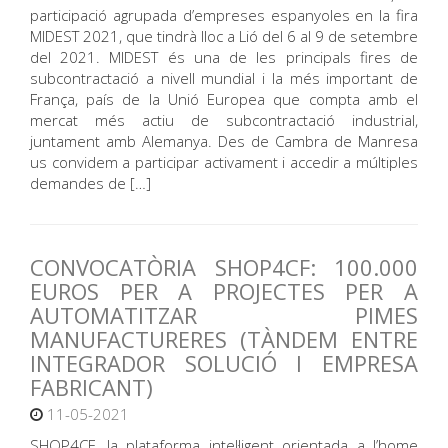
participació agrupada d’empreses espanyoles en la fira
MIDEST 2021, que tindrà lloc a Lió del 6 al 9 de setembre
del 2021. MIDEST és una de les principals fires de
subcontractació a nivell mundial i la més important de
França, país de la Unió Europea que compta amb el
mercat més actiu de subcontractació industrial,
juntament amb Alemanya. Des de Cambra de Manresa
us convidem a participar activament i accedir a múltiples
demandes de […]
CONVOCATÒRIA SHOP4CF: 100.000
EUROS PER A PROJECTES PER A
AUTOMATITZAR PIMES
MANUFACTURERES (TÀNDEM ENTRE
INTEGRADOR SOLUCIÓ I EMPRESA
FABRICANT)
11-05-2021
SHOP4CF, la plataforma intel·ligent orientada a l’home