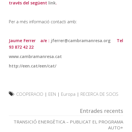
través del següent
link
.
Per a més informació contacti amb:
Jaume Ferrer a/e :
jferrer@cambramanresa.org
Tel
93 872 42 22
www.cambramanresa.cat
http://een.cat/een/cat/
COOPERACIO
|
EEN
|
Europa
|
RECERCA DE SOCIS
Entrades recents
TRANSICIÓ ENERGÈTICA – PUBLICAT EL PROGRAMA
AUTO+