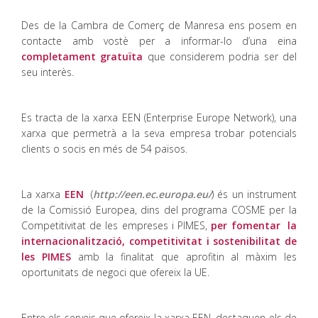
Des de la Cambra de Comerç de Manresa ens posem en
contacte amb vostè per a informar-lo d’una eina
completament gratuïta
que considerem podria ser del
seu interès.
Es tracta de la xarxa EEN (Enterprise Europe Network), una
xarxa que permetrà a la seva empresa trobar potencials
clients o socis en més de 54 països.
La xarxa
EEN
(
http://een.ec.europa.eu/
) és un instrument
de la Comissió Europea, dins del programa COSME per la
Competitivitat de les empreses i PIMES,
per fomentar la
internacionalització, competitivitat i sostenibilitat de
les PIMES
amb la finalitat que aprofitin al màxim les
oportunitats de negoci que ofereix la UE.
Entre els serveis que ofereix la xarxa EEN, destaquen els de