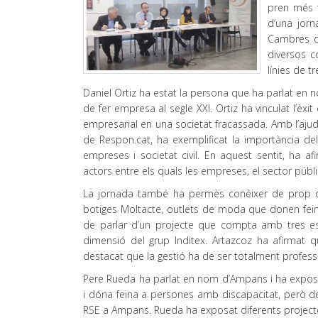
pren més f
d’una jor
Cambres d
diversos 
línies de t
Daniel Ortiz ha estat la persona que ha parlat en 
de fer empresa al segle XXI. Ortiz ha vinculat l’èxit
empresarial en una societat fracassada. Amb l’aju
de Respon.cat, ha exemplificat la importància del
empreses i societat civil. En aquest sentit, ha a
actors entre els quals les empreses, el sector públic
La jornada també ha permès conèixer de prop do
botiges Moltacte, outlets de moda que donen fein
de parlar d’un projecte que compta amb tres e
dimensió del grup Inditex. Artazcoz ha afirmat q
destacat que la gestió ha de ser totalment profess
Pere Rueda ha parlat en nom d’Ampans i ha exposa
i dóna feina a persones amb discapacitat, però de
RSE a Ampans. Rueda ha exposat diferents projecte