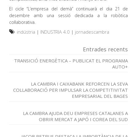
El cicle “L’empresa del demà” continuarà el dia 21 de
desembre amb una sessió dedicada a la robòtica
col·laborativa.
indústria
|
INDUSTRIA 4.0
|
jornadescambra
Entrades recents
TRANSICIÓ ENERGÈTICA – PUBLICAT EL PROGRAMA
AUTO+
LA CAMBRA I CAIXABANK REFORCEN LA SEVA
COL·LABORACIÓ PER IMPULSAR LA COMPETITIVITAT
EMPRESARIAL DEL BAGES
LA CAMBRA AJUDA DEU EMPRESES CATALANES A
OBRIR MERCAT A JAPÓ I COREA DEL SUD
JACOB PETRUS DESTACA LA IMPORTÀNCIA DE LA