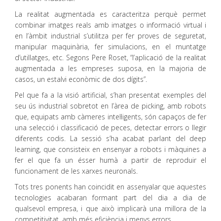
La realitat augmentada es caracteritza perquè permet
combinar imatges reals amb imatges o informació virtual i
en l’àmbit industrial s’utilitza per fer proves de seguretat,
manipular maquinària, fer simulacions, en el muntatge
d’utillatges, etc. Segons Pere Roset, “l’aplicació de la realitat
augmentada a les empreses suposa, en la majoria de
casos, un estalvi econòmic de dos dígits”.
Pel que fa a la visió artificial, s’han presentat exemples del
seu ús industrial sobretot en l’àrea de picking, amb robots
que, equipats amb càmeres intel·ligents, són capaços de fer
una selecció i classificació de peces, detectar errors o llegir
diferents codis. La sessió s’ha acabat parlant del deep
learning, que consisteix en ensenyar a robots i màquines a
fer el que fa un ésser humà a partir de reproduir el
funcionament de les xarxes neuronals.
Tots tres ponents han coincidit en assenyalar que aquestes
tecnologies acabaran formant part del dia a dia de
qualsevol empresa, i que això implicarà una millora de la
competitivitat, amb més eficiència i menys errors.