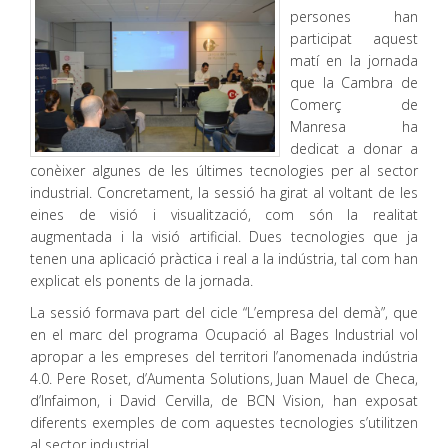
persones han
participat aquest
matí en la jornada
que la Cambra de
Comerç de
Manresa ha
dedicat a donar a
conèixer algunes de les últimes tecnologies per al sector
industrial. Concretament, la sessió ha girat al voltant de les
eines de visió i visualització, com són la realitat
augmentada i la visió artificial. Dues tecnologies que ja
tenen una aplicació pràctica i real a la indústria, tal com han
explicat els ponents de la jornada.
La sessió formava part del cicle “L’empresa del demà”, que
en el marc del programa Ocupació al Bages Industrial vol
apropar a les empreses del territori l’anomenada indústria
4.0. Pere Roset, d’Aumenta Solutions, Juan Mauel de Checa,
d’Infaimon, i David Cervilla, de BCN Vision, han exposat
diferents exemples de com aquestes tecnologies s’utilitzen
al sector industrial.