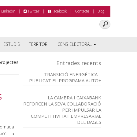
Linkedin
Twitter
Facebook
Contacte
Blog
ESTUDIS
TERRITORI
CENS ELECTORAL
projectes
Entrades recents
TRANSICIÓ ENERGÈTICA –
PUBLICAT EL PROGRAMA AUTO+
S
LA CAMBRA I CAIXABANK
REFORCEN LA SEVA COL·LABORACIÓ
PER IMPULSAR LA
COMPETITIVITAT EMPRESARIAL
DEL BAGES
jornada
ió”. La