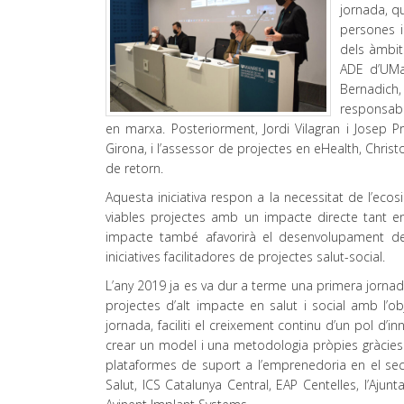
jornada, qu
persones i
dels àmbits
ADE d’UMan
Bernadich,
responsabl
en marxa. Posteriorment, Jordi Vilagran i Josep 
Girona, i l’assessor de projectes en eHealth, Christ
de retorn.
Aquesta iniciativa respon a la necessitat de l’ecos
viables projectes amb un impacte directe tant 
impacte també afavorirà el desenvolupament de l’e
iniciatives facilitadores de projectes salut-social.
L’any 2019 ja es va dur a terme una primera jornada
projectes d’alt impacte en salut i social amb l’ob
jornada, faciliti el creixement continu d’un pol d’i
crear un model i una metodologia pròpies gràcies al 
plataformes de suport a l’emprenedoria en el se
Salut, ICS Catalunya Central, EAP Centelles, l’A