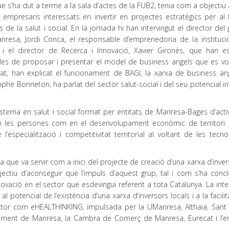
e s’ha dut a terme a la sala d’actes de la FUB2, tenia com a objectiu
 empresaris interessats en invertir en projectes estratègics per al t
 de la salut i social. En la jornada hi han intervingut el director del
resa, Jordi Conca, el responsable d’emprenedoria de la instituci
 i el director de Recerca i Innovació, Xavier Gironès, que han es
es de proposar i presentar el model de business angels que es vo
Prat, han explicat el funcionament de BAGI, la xarxa de business an
ophe Bonneton, ha parlat del sector salut-social i del seu potencial in
istema en salut i social format per entitats de Manresa-Bages d’activ
en les persones com en el desenvolupament econòmic de territori.
specialització i competitivitat territorial al voltant de les tecnol
 que va servir com a inici del projecte de creació d’una xarxa d’inve
jectiu d’aconseguir que l’impuls d’aquest grup, tal i com s’ha concl
nnovació en el sector que esdevingui referent a tota Catalunya. La int
potencial de l’existència d’una xarxa d’inversors locals i a la facili
ctor com eHEALTHINKING, impulsada per la UManresa, Althaia, Sant
juntament de Manresa, la Cambra de Comerç de Manresa, Eurecat i l’