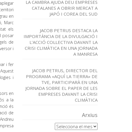
LA CAMBRA AJUDA DEU EMPRESES
 aplegar
CATALANES A OBRIR MERCAT A
erritori
JAPÓ I COREA DEL SUD
 grau en
ó, Marc
tat els
JACOB PETRUS DESTACA LA
l posar
IMPORTÀNCIA DE LA DIVULGACIÓ I
gels de
L’ACCIÓ COL·LECTIVA DAVANT LA
CRISI CLIMÀTICA EN UNA JORNADA
versor i
A MANRESA
ar i fer
JACOB PETRUS, DIRECTOR DEL
 Aquest
PROGRAMA «AQUÍ LA TIERRA» DE
ogies i
TVE, PARTICIPARÀ EN UNA
JORNADA SOBRE EL PAPER DE LES
rsors en
EMPRESES DAVANT LA CRISI
òs a la
CLIMÀTICA
enció és
tació de
Arxius
 Andreu
Arxius
empresa