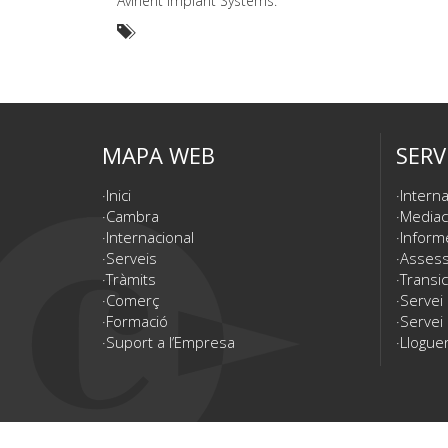
Avinent Implant Systems.
MAPA WEB
SERV
Inici
Interna
Cambra
Mediac
Internacional
Inform
Serveis
Assesso
Tràmits
Transic
Comerç
Servei
Formació
Servei 
Suport a l’Empresa
Lloguer