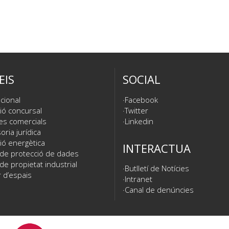
EIS
SOCIAL
cional
Facebook
ió concursal
Twitter
es comercials
Linkedin
ria jurídica
ió energètica
INTERACTUA
 de protecció de dades
de propietat industrial
Butlletí de Notícies
 d’espais
Intranet
Canal de denúncies