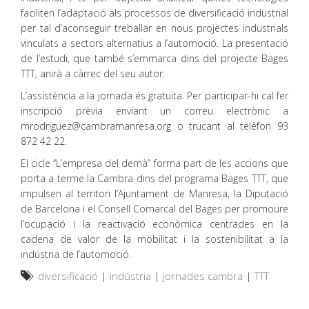
faciliten l’adaptació als processos de diversificació industrial
per tal d’aconseguir treballar en nous projectes industrials
vinculats a sectors alternatius a l’automoció. La presentació
de l’estudi, que també s’emmarca dins del projecte Bages
TTT, anirà a càrrec del seu autor.
L’assistència a la jornada és gratuïta. Per participar-hi cal fer
inscripció prèvia enviant un correu electrònic a
mrodriguez@cambramanresa.org o trucant al telèfon 93
872 42 22.
El cicle “L’empresa del demà” forma part de les accions que
porta a terme la Cambra dins del programa Bages TTT, que
impulsen al territori l’Ajuntament de Manresa, la Diputació
de Barcelona i el Consell Comarcal del Bages per promoure
l’ocupació i la reactivació econòmica centrades en la
cadena de valor de la mobilitat i la sostenibilitat a la
indústria de l’automoció.
diversificació
|
indústria
|
jornades cambra
|
TTT