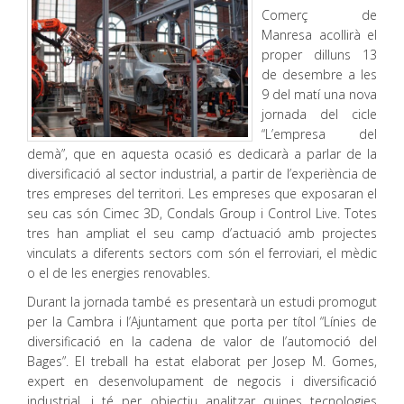
Comerç de
Manresa acollirà el
proper dilluns 13
de desembre a les
9 del matí una nova
jornada del cicle
“L’empresa del
demà”, que en aquesta ocasió es dedicarà a parlar de la
diversificació al sector industrial, a partir de l’experiència de
tres empreses del territori. Les empreses que exposaran el
seu cas són Cimec 3D, Condals Group i Control Live. Totes
tres han ampliat el seu camp d’actuació amb projectes
vinculats a diferents sectors com són el ferroviari, el mèdic
o el de les energies renovables.
Durant la jornada també es presentarà un estudi promogut
per la Cambra i l’Ajuntament que porta per títol “Línies de
diversificació en la cadena de valor de l’automoció del
Bages”. El treball ha estat elaborat per Josep M. Gomes,
expert en desenvolupament de negocis i diversificació
industrial, i té per objectiu analitzar quines tecnologies